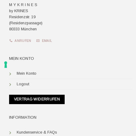
M Y K R I N E S
by KRINES
Residenzstr. 19
(Residenzpassage)
80333 München
ANRUFEN
EMAIL
MEIN KONTO
Mein Konto
Logout
VERTRAG WIDERRUFEN
INFORMATION
Kundenservice & FAQs