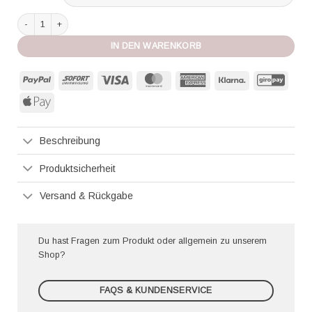
Marjolaine Panty Calista blush Menge
IN DEN WARENKORB
PayPal
Sofort
Visa
MasterCard
American
Klarna
GiroP
Express
Apple
Pay
Beschreibung
Produktsicherheit
Versand & Rückgabe
Du hast Fragen zum Produkt oder allgemein zu unserem
Shop?
FAQS & KUNDENSERVICE