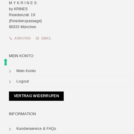
M Y K R I N E S
by KRINES
Residenzstr. 19
(Residenzpassage)
80333 München
ANRUFEN
EMAIL
MEIN KONTO
Mein Konto
Logout
VERTRAG WIDERRUFEN
INFORMATION
Kundenservice & FAQs