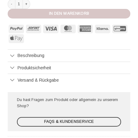
Marjolaine Top Vanna gravier/perle Menge
IN DEN WARENKORB
PayPal
Sofort
Visa
MasterCard
American
Klarna
GiroP
Express
Apple
Pay
Beschreibung
Produktsicherheit
Versand & Rückgabe
Du hast Fragen zum Produkt oder allgemein zu unserem
Shop?
FAQS & KUNDENSERVICE