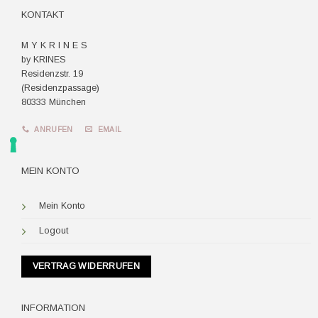
KONTAKT
M Y K R I N E S
by KRINES
Residenzstr. 19
(Residenzpassage)
80333 München
ANRUFEN
EMAIL
MEIN KONTO
Mein Konto
Logout
VERTRAG WIDERRUFEN
INFORMATION