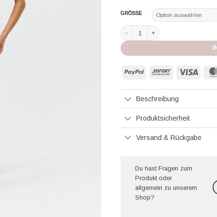
GRÖSSE
Melissa Odabash Badeanzug Panar
I
PayPal
Sofort
Visa
Beschreibung
Produktsicherheit
Versand & Rückgabe
Du hast Fragen zum
Produkt oder
allgemein zu unserem
Shop?