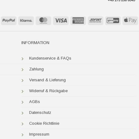
+49 173 238 6345
PayPal
Klarna
MasterCard
Visa
American
Sofort
GiroPay
A
Express
P
INFORMATION
Kundenservice & FAQs
Zahlung
Versand & Lieferung
Widerruf & Rückgabe
AGBs
Datenschutz
Cookie Richtlinie
Impressum