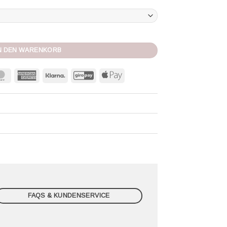
ea watermelon Menge
N DEN WARENKORB
MasterCard
American
Klarna
GiroPay
Apple
Express
Pay
FAQS & KUNDENSERVICE