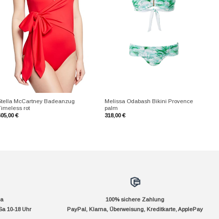
+
+
Stella McCartney Badeanzug
Melissa Odabash Bikini Provence
Timeless rot
palm
405,00
€
318,00
€
da
100% sichere Zahlung
Sa 10-18 Uhr
PayPal, Klarna, Überweisung, Kreditkarte, ApplePay