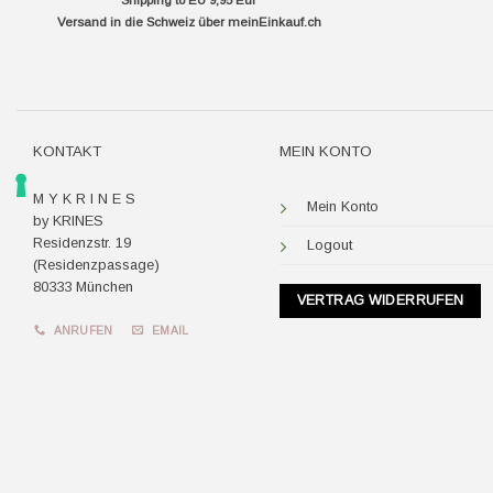
Shipping to EU 9,95 Eur
Versand in die Schweiz über
meinEinkauf.ch
KONTAKT
MEIN KONTO
M Y K R I N E S
Mein Konto
by KRINES
Residenzstr. 19
Logout
(Residenzpassage)
80333 München
VERTRAG WIDERRUFEN
ANRUFEN
EMAIL