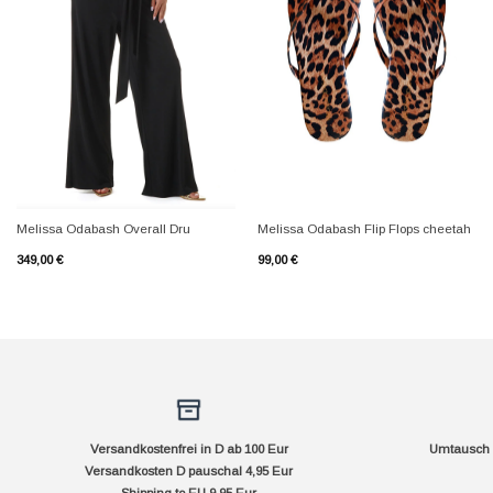
+
+
Melissa Odabash Overall Dru
Melissa Odabash Flip Flops cheetah
349,00
€
99,00
€
Versandkostenfrei in D ab 100 Eur
Umtausch f
Versandkosten D pauschal 4,95 Eur