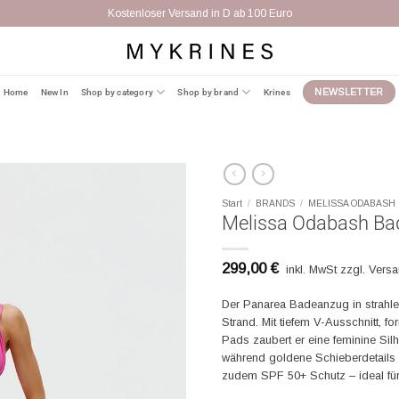
Kostenloser Versand in D ab 100 Euro
Home
New In
Shop by category
Shop by brand
Krines
NEWSLETTER
Start
/
BRANDS
/
MELISSA ODABASH
Melissa Odabash Ba
299,00
€
inkl. MwSt zzgl. Vers
Der Panarea Badeanzug in strahl
Strand. Mit tiefem V-Ausschnitt,
Pads zaubert er eine feminine Silh
während goldene Schieberdetails d
zudem SPF 50+ Schutz – ideal für