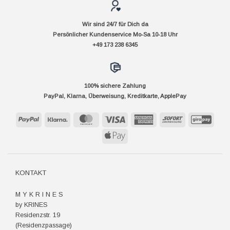
Wir sind 24/7 für Dich da
Persönlicher Kundenservice Mo-Sa 10-18 Uhr
+49 173 238 6345
100% sichere Zahlung
PayPal, Klarna, Überweisung, Kreditkarte, ApplePay
PayPal
Klarna
MasterCard
Visa
American
Sofort
GiroP
Express
Apple
Pay
KONTAKT
M Y K R I N E S
by KRINES
Residenzstr. 19
(Residenzpassage)