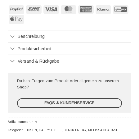
PayPal
Sofort
Visa
MasterCard
American
Klarna
GiroP
Express
Apple
Pay
Beschreibung
Produktsicherheit
Versand & Rückgabe
Du hast Fragen zum Produkt oder allgemein zu unserem
Shop?
FAQS & KUNDENSERVICE
Artikelnummer:
n. v.
Kategorien:
HOSEN
,
HAPPY HIPPIE
,
BLACK FRIDAY
,
MELISSA ODABASH