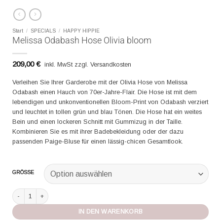
Start
/
SPECIALS
/
HAPPY HIPPIE
Melissa Odabash Hose Olivia bloom
209,00
€
inkl. MwSt zzgl. Versandkosten
Verleihen Sie Ihrer Garderobe mit der Olivia Hose von Melissa
Odabash einen Hauch von 70er-Jahre-Flair. Die Hose ist mit dem
lebendigen und unkonventionellen Bloom-Print von Odabash verziert
und leuchtet in tollen grün und blau Tönen. Die Hose hat ein weites
Bein und einen lockeren Schnitt mit Gummizug in der Taille.
Kombinieren Sie es mit ihrer Badebekleidung oder der dazu
passenden Paige-Bluse für einen lässig-chicen Gesamtlook.
GRÖSSE
Melissa Odabash Hose Olivia bloom Menge
IN DEN WARENKORB