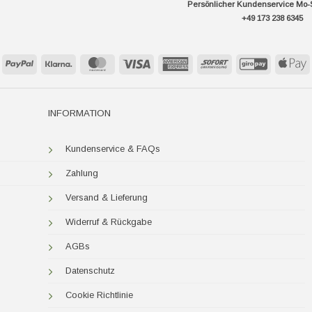
Persönlicher Kundenservice Mo-
+49 173 238 6345
PayPal
Klarna
MasterCard
Visa
American
Sofort
GiroPay
A
Express
P
INFORMATION
Kundenservice & FAQs
Zahlung
Versand & Lieferung
Widerruf & Rückgabe
AGBs
Datenschutz
Cookie Richtlinie