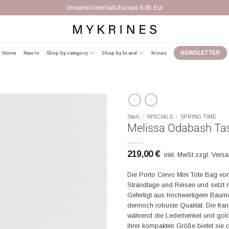
Versand innerhalb Europa 9,95 Eur
Home
New In
Shop by category
Shop by brand
Krines
NEWSLETTER
Start
/
SPECIALS
/
SPRING TIME
Melissa Odabash Tas
219,00
€
inkl. MwSt zzgl. Vers
Die Porto Cervo Mini Tote Bag von 
Strandtage und Reisen und setzt m
Gefertigt aus hochwertigem Baumw
dennoch robuste Qualität. Die fran
während die Lederhenkel und goldf
ihrer kompakten Größe bietet sie 