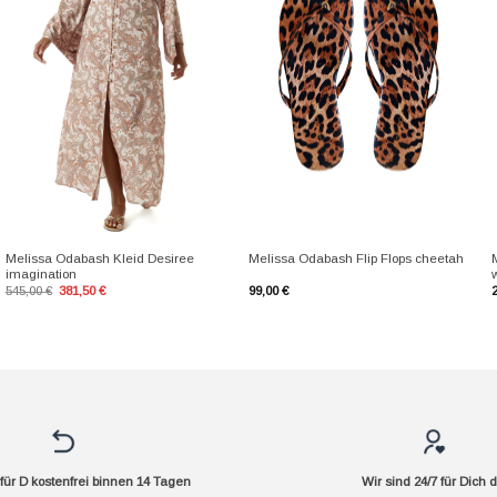
+
+
Melissa Odabash Kleid Desiree
Melissa Odabash Flip Flops cheetah
imagination
Ursprünglicher
Aktueller
545,00
€
381,50
€
99,00
€
Preis
Preis
war:
ist:
545,00 €
381,50 €.
ür D kostenfrei binnen 14 Tagen
Wir sind 24/7 für Dich 