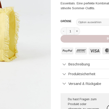
Essentials. Eine perfekte Kombina
stilvolle Sommer-Outfits.
GRÖSSE
Melissa Odabash Tasche Porto Cervo
I
PayPal
Sofort
Visa
Beschreibung
Produktsicherheit
Versand & Rückgabe
Du hast Fragen zum
Produkt oder
allgemein zu unserem