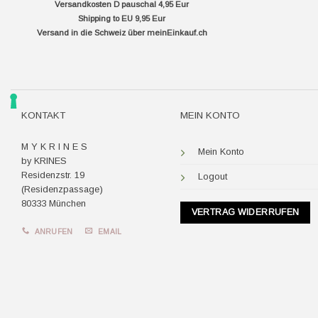
Versandkosten D pauschal 4,95 Eur
Shipping to EU 9,95 Eur
Versand in die Schweiz über
meinEinkauf.ch
KONTAKT
MEIN KONTO
M Y K R I N E S
Mein Konto
by KRINES
Residenzstr. 19
Logout
(Residenzpassage)
80333 München
VERTRAG WIDERRUFEN
ANRUFEN
EMAIL