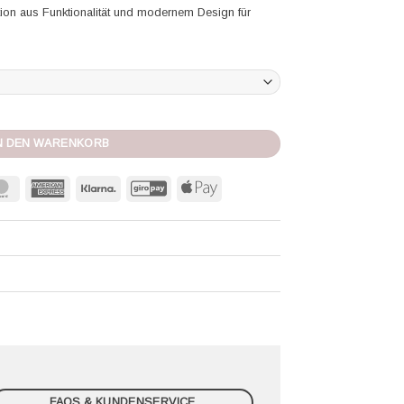
tion aus Funktionalität und modernem Design für
 yellow/tan Menge
N DEN WARENKORB
MasterCard
American
Klarna
GiroPay
Apple
Express
Pay
FAQS & KUNDENSERVICE