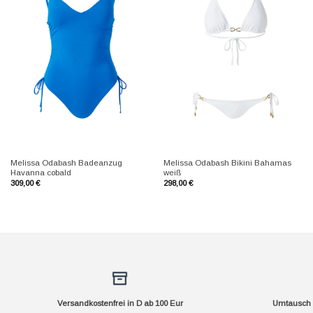
+
+
Melissa Odabash Badeanzug
Melissa Odabash Bikini Bahamas
Havanna cobald
weiß
309,00
€
298,00
€
Versandkostenfrei in D ab 100 Eur
Umtausch f