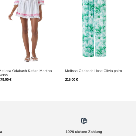
+
+
Melissa Odabash Kaftan Martina
Melissa Odabash Hose Olivia palm
weiss
279,00
€
215,00
€
da
100% sichere Zahlung