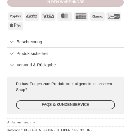
IN DEN WARENKORB
PayPal
Sofort
Visa
MasterCard
American
Klarna
GiroP
Express
Apple
Pay
Beschreibung
Produktsicherheit
Versand & Rückgabe
Du hast Fragen zum Produkt oder allgemein zu unserem
Shop?
FAQS & KUNDENSERVICE
Artikelnummer:
n. v.
Kategorien:
KLEIDER
,
MISS JUNE
,
KLEIDER
,
SPRING TIME