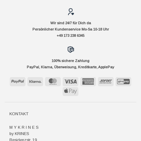
Wir sind 24/7 für Dich da
Persönlicher Kundenservice Mo-Sa 10-18 Uhr
+49 173 238 6345
100% sichere Zahlung
PayPal, Klarna, Überweisung, Kreditkarte, ApplePay
PayPal
Klarna
MasterCard
Visa
American
Sofort
GiroP
Express
Apple
Pay
KONTAKT
M Y K R I N E S
by KRINES
Residenzstr. 19