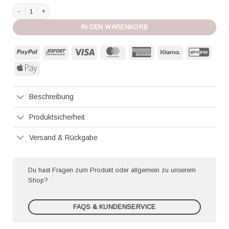
Miss June Kleid Isabella pink Menge
IN DEN WARENKORB
PayPal
Sofort
Visa
MasterCard
American
Klarna
GiroP
Express
Apple
Pay
Beschreibung
Produktsicherheit
Versand & Rückgabe
Du hast Fragen zum Produkt oder allgemein zu unserem
Shop?
FAQS & KUNDENSERVICE