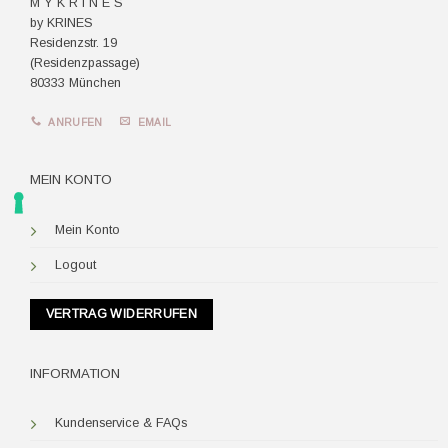
M Y K R I N E S
by KRINES
Residenzstr. 19
(Residenzpassage)
80333 München
ANRUFEN
EMAIL
MEIN KONTO
Mein Konto
Logout
VERTRAG WIDERRUFEN
INFORMATION
Kundenservice & FAQs