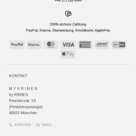
+49 173 238 6345
100% sichere Zahlung
PayPal, Klarna, Überweisung, Kreditkarte, ApplePay
PayPal
Klarna
MasterCard
Visa
American
Sofort
GiroP
Express
Apple
Pay
KONTAKT
M Y K R I N E S
by KRINES
Residenzstr. 19
(Residenzpassage)
80333 München
ANRUFEN
EMAIL