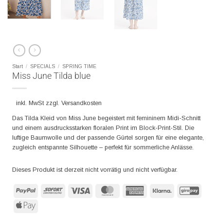
Start
/
SPECIALS
/
SPRING TIME
Miss June Tilda blue
inkl. MwSt zzgl. Versandkosten
Das Tilda Kleid von Miss June begeistert mit femininem Midi-Schnitt
und einem ausdrucksstarken floralen Print im Block-Print-Stil. Die
luftige Baumwolle und der passende Gürtel sorgen für eine elegante,
zugleich entspannte Silhouette – perfekt für sommerliche Anlässe.
Dieses Produkt ist derzeit nicht vorrätig und nicht verfügbar.
PayPal
Sofort
Visa
MasterCard
American
Klarna
GiroP
Express
Apple
Pay