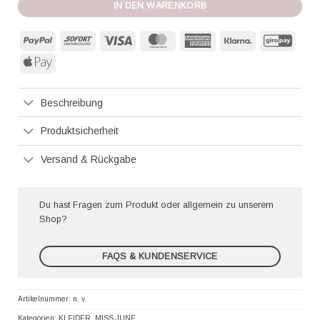
IN DEN WARENKORB
PayPal
Sofort
Visa
MasterCard
American
Klarna
GiroP
Express
Apple
Pay
Beschreibung
Produktsicherheit
Versand & Rückgabe
Du hast Fragen zum Produkt oder allgemein zu unserem
Shop?
FAQS & KUNDENSERVICE
Artikelnummer:
n. v.
Kategorien:
KLEIDER
,
MISS JUNE