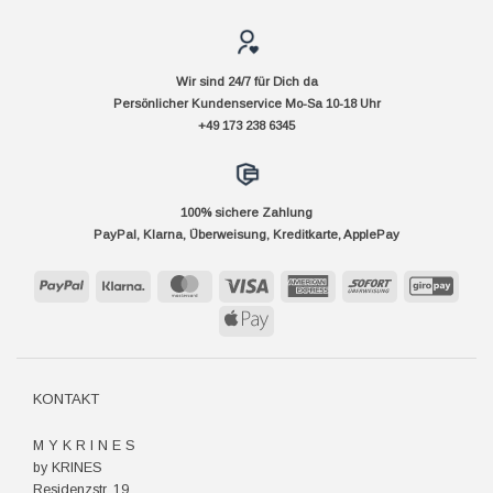
Wir sind 24/7 für Dich da
Persönlicher Kundenservice Mo-Sa 10-18 Uhr
+49 173 238 6345
100% sichere Zahlung
PayPal, Klarna, Überweisung, Kreditkarte, ApplePay
PayPal
Klarna
MasterCard
Visa
American
Sofort
GiroP
Express
Apple
Pay
KONTAKT
M Y K R I N E S
by KRINES
Residenzstr. 19