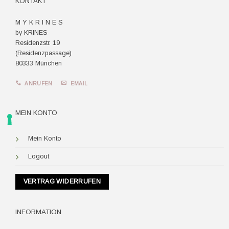
KONTAKT
M Y K R I N E S
by KRINES
Residenzstr. 19
(Residenzpassage)
80333 München
ANRUFEN
EMAIL
MEIN KONTO
Mein Konto
Logout
VERTRAG WIDERRUFEN
INFORMATION