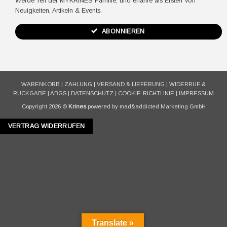
Werde Teil der MYKRINES Familie, und erfahre als Erste/r von
Neuigkeiten, Artikeln & Events.
ABONNIEREN
WARENKORB
|
ZAHLUNG
|
VERSAND & LIEFERUNG
|
WIDERRUF &
RÜCKGABE
|
ABGS
|
DATENSCHUTZ
|
COOKIE-RICHTLINIE
|
IMPRESSUM
Copyright 2026 ©
Krines
powered by mad&addicted Marketing GmbH
VERTRAG WIDERRUFEN
Translate »