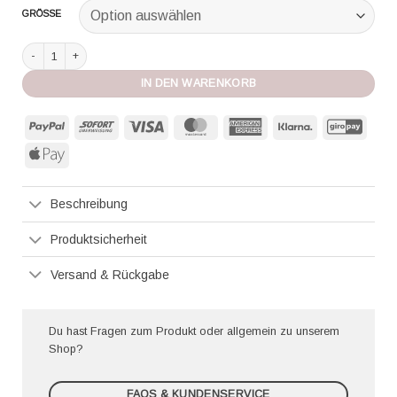
GRÖSSE
Oscalito Oberteil halbarm 3414 champagner Menge
IN DEN WARENKORB
PayPal
Sofort
Visa
MasterCard
American
Klarna
GiroP
Express
Apple
Pay
Beschreibung
Produktsicherheit
Versand & Rückgabe
Du hast Fragen zum Produkt oder allgemein zu unserem
Shop?
FAQS & KUNDENSERVICE