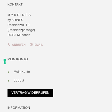
KONTAKT
M Y K R I N E S
by KRINES
Residenzstr. 19
(Residenzpassage)
80333 München
ANRUFEN
EMAIL
MEIN KONTO
Mein Konto
Logout
VERTRAG WIDERRUFEN
INFORMATION