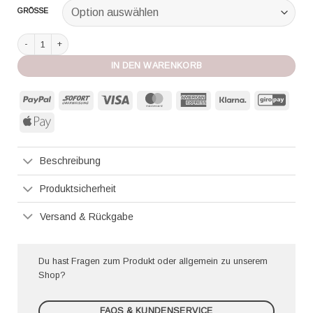
GRÖSSE
Oscalito Träger Top 3410 champagner Menge
IN DEN WARENKORB
PayPal
Sofort
Visa
MasterCard
American
Klarna
GiroP
Express
Apple
Pay
Beschreibung
Produktsicherheit
Versand & Rückgabe
Du hast Fragen zum Produkt oder allgemein zu unserem
Shop?
FAQS & KUNDENSERVICE