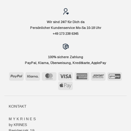
Wir sind 24/7 für Dich da
Persönlicher Kundenservice Mo-Sa 10-18 Uhr
+49 173 238 6345
100% sichere Zahlung
PayPal, Klarna, Überweisung, Kreditkarte, ApplePay
PayPal
Klarna
MasterCard
Visa
American
Sofort
GiroP
Express
Apple
Pay
KONTAKT
M Y K R I N E S
by KRINES
Residenzstr. 19