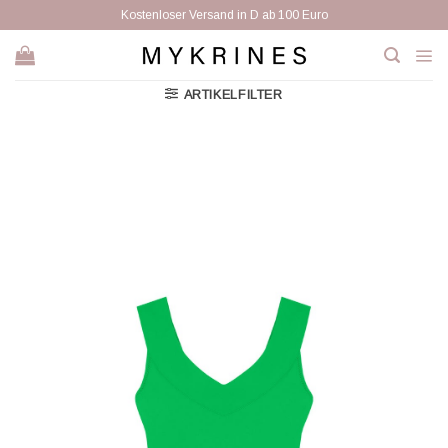
Zum
Kostenloser Versand in D ab 100 Euro
Inhalt
springen
ARTIKELFILTER