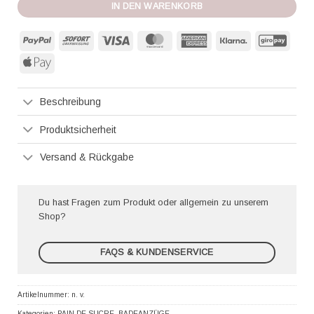
IN DEN WARENKORB
PayPal
Sofort
Visa
MasterCard
American
Klarna
GiroP
Express
Apple
Pay
Beschreibung
Produktsicherheit
Versand & Rückgabe
Du hast Fragen zum Produkt oder allgemein zu unserem
Shop?
FAQS & KUNDENSERVICE
Artikelnummer:
n. v.
Kategorien:
PAIN DE SUCRE
,
BADEANZÜGE