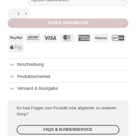
Pain de Sucre Bikini Sidra Carlina gold Menge
IN DEN WARENKORB
PayPal
Sofort
Visa
MasterCard
American
Klarna
GiroP
Express
Apple
Pay
Beschreibung
Produktsicherheit
Versand & Rückgabe
Du hast Fragen zum Produkt oder allgemein zu unserem
Shop?
FAQS & KUNDENSERVICE