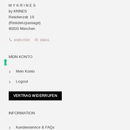
M Y K R I N E S
by KRINES
Residenzstr. 19
(Residenzpassage)
80333 München
ANRUFEN
EMAIL
MEIN KONTO
Mein Konto
Logout
VERTRAG WIDERRUFEN
INFORMATION
Kundenservice & FAQs