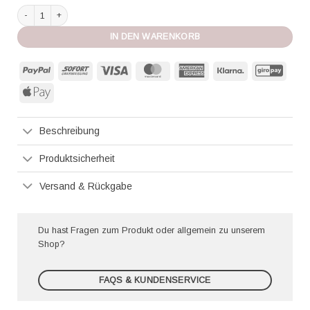
Reina Olga Bikini Bikini Showhorse orange terry Menge
IN DEN WARENKORB
PayPal
Sofort
Visa
MasterCard
American
Klarna
GiroP
Express
Apple
Pay
Beschreibung
Produktsicherheit
Versand & Rückgabe
Du hast Fragen zum Produkt oder allgemein zu unserem
Shop?
FAQS & KUNDENSERVICE