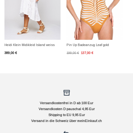
Heidi Klein Midikleid Island weiss
Pin Up Badeanzug Leaf gold
Ursprünglicher
Aktueller
389,00
€
199,00
€
137,00
€
Preis
Preis
war:
ist:
199,00 €
137,00 €.
Versandkostenfrei in D ab 100 Eur
Versandkosten D pauschal 4,95 Eur
Shipping to EU 9,95 Eur
Versand in die Schweiz über
meinEinkauf.ch