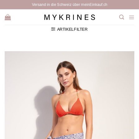
Zum
Versand in die Schweiz über meinEinkauf.ch
Inhalt
springen
ARTIKELFILTER