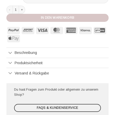
Pain de Sucre Pareo Yka Cuba Menge
IN DEN WARENKORB
PayPal
Sofort
Visa
MasterCard
American
Klarna
GiroP
Express
Apple
Pay
Beschreibung
Produktsicherheit
Versand & Rückgabe
Du hast Fragen zum Produkt oder allgemein zu unserem
Shop?
FAQS & KUNDENSERVICE