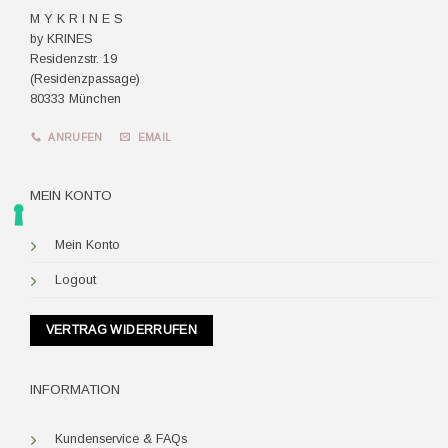
M Y K R I N E S
by KRINES
Residenzstr. 19
(Residenzpassage)
80333 München
ANRUFEN
EMAIL
MEIN KONTO
Mein Konto
Logout
VERTRAG WIDERRUFEN
INFORMATION
Kundenservice & FAQs