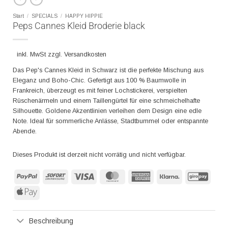
Start
/
SPECIALS
/
HAPPY HIPPIE
Peps Cannes Kleid Broderie black
inkl. MwSt zzgl. Versandkosten
Das Pep's Cannes Kleid in Schwarz ist die perfekte Mischung aus
Eleganz und Boho-Chic. Gefertigt aus 100 % Baumwolle in
Frankreich, überzeugt es mit feiner Lochstickerei, verspielten
Rüschenärmeln und einem Taillengürtel für eine schmeichelhafte
Silhouette. Goldene Akzentlinien verleihen dem Design eine edle
Note. Ideal für sommerliche Anlässe, Stadtbummel oder entspannte
Abende.
Dieses Produkt ist derzeit nicht vorrätig und nicht verfügbar.
PayPal
Sofort
Visa
MasterCard
American
Klarna
GiroP
Express
Apple
Pay
Beschreibung