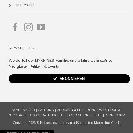
Impressum
NEWSLETTER
Werde Teil der MYKRINES Familie, und erfahre als Erste/r von
Neuigkeiten, Artikeln & Events.
ABONNIEREN
WARENKORB
|
ZAHLUNG
|
VERSAND & LIEFERUNG
|
WIDERRUF &
RÜCKGABE
|
ABGS
|
DATENSCHUTZ
|
COOKIE-RICHTLINIE
|
IMPRESSUM
Copyright 2026 ©
Krines
powered by mad&addicted Marketing GmbH