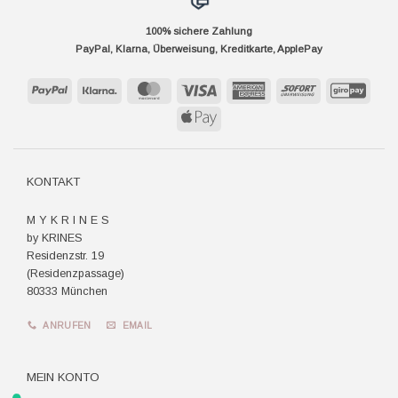
100% sichere Zahlung
PayPal, Klarna, Überweisung, Kreditkarte, ApplePay
PayPal
Klarna
MasterCard
Visa
American
Sofort
GiroP
Express
Apple
Pay
KONTAKT
M Y K R I N E S
by KRINES
Residenzstr. 19
(Residenzpassage)
80333 München
ANRUFEN
EMAIL
MEIN KONTO