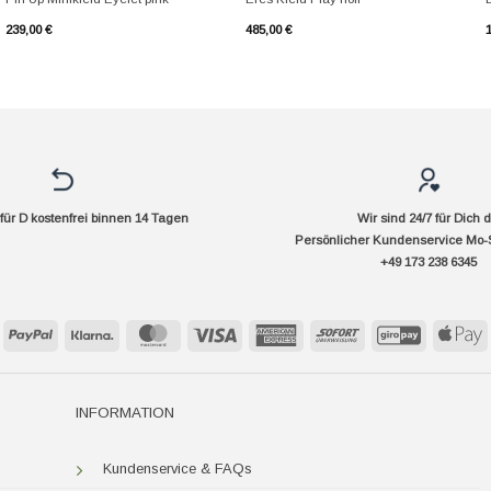
239,00
€
485,00
€
ür D kostenfrei binnen 14 Tagen
Wir sind 24/7 für Dich 
Persönlicher Kundenservice Mo-
+49 173 238 6345
PayPal
Klarna
MasterCard
Visa
American
Sofort
GiroPay
A
Express
P
INFORMATION
Kundenservice & FAQs