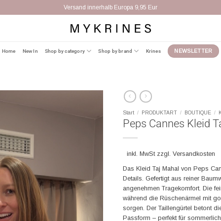
Versand innerhalb Europa 9,95 Eur
Home
New In
Shop by category
Shop by brand
Krines
NEWSLETTER
Start
/
PRODUKTART
/
BOUTIQUE
/
Peps Cannes Kleid T
inkl. MwSt zzgl. Versandkosten
Das Kleid Taj Mahal von Peps Canne
Details. Gefertigt aus reiner Baum
angenehmen Tragekomfort. Die fein
während die Rüschenärmel mit gol
sorgen. Der Taillengürtel betont di
Passform – perfekt für sommerlic