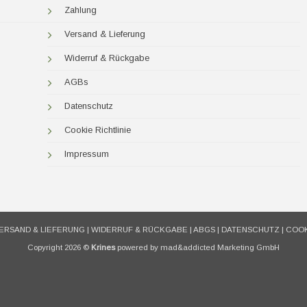
Zahlung
Versand & Lieferung
Widerruf & Rückgabe
AGBs
Datenschutz
Cookie Richtlinie
Impressum
ERSAND & LIEFERUNG
|
WIDERRUF & RÜCKGABE
|
ABGS
|
DATENSCHUTZ
|
COOK
Copyright 2026 ©
Krines
powered by mad&addicted Marketing GmbH