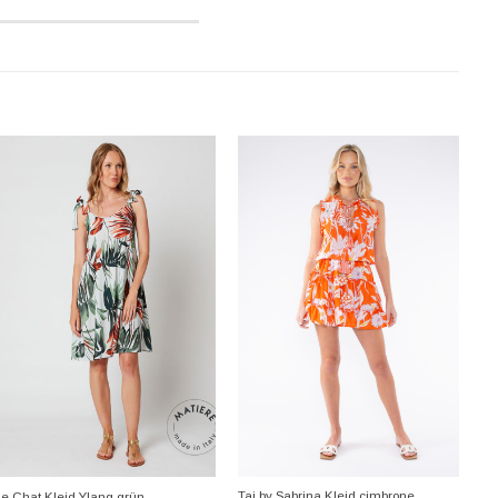
+
+
Taj by Sabrina Kleid cimbrone
Le Chat Kleid Ylang grün