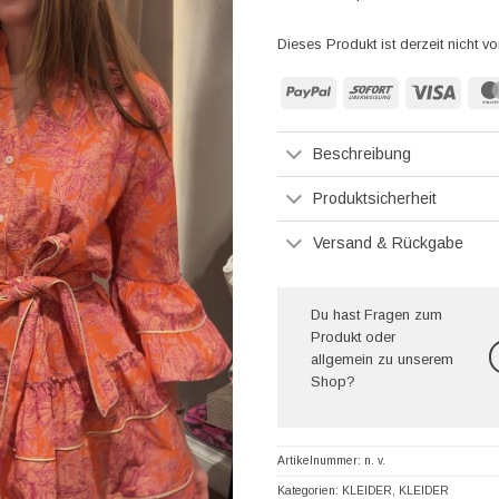
Dieses Produkt ist derzeit nicht vo
PayPal
Sofort
Visa
Beschreibung
Produktsicherheit
Versand & Rückgabe
Du hast Fragen zum
Produkt oder
allgemein zu unserem
Shop?
Artikelnummer:
n. v.
Kategorien:
KLEIDER
,
KLEIDER