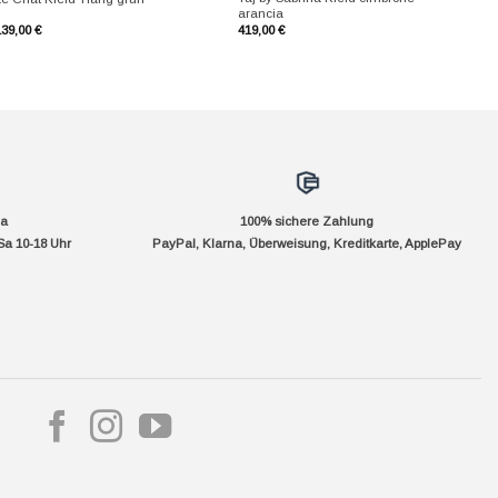
arancia
139,00
€
419,00
€
da
100% sichere Zahlung
Sa 10-18 Uhr
PayPal, Klarna, Überweisung, Kreditkarte, ApplePay
pple
ay