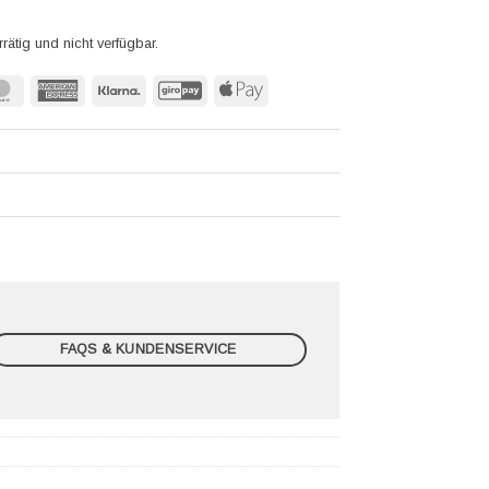
rrätig und nicht verfügbar.
MasterCard
American
Klarna
GiroPay
Apple
Express
Pay
FAQS & KUNDENSERVICE