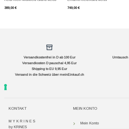
389,00
€
749,00
€
Versandkostenfrei in D ab 100 Eur
Umtausch f
Versandkosten D pauschal 4,95 Eur
Shipping to EU 9,95 Eur
Versand in die Schweiz über
meinEinkauf.ch
KONTAKT
MEIN KONTO
M Y K R I N E S
Mein Konto
by KRINES