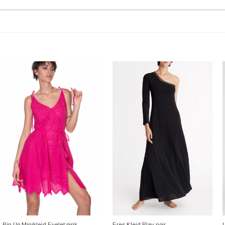
+
+
Pin Up Minikleid Eyelet pink
Eres Kleid Play noir