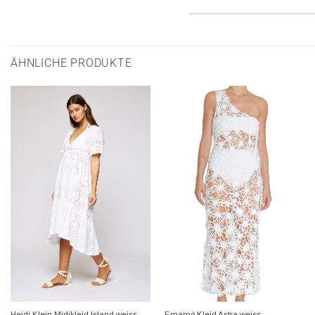
ÄHNLICHE PRODUKTE
+
+
Heidi Klein Midikleid Island weiss
Emamó Kleid Astra weiss