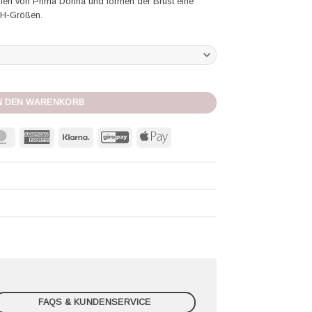
llen von Prima Donna und formen der Brust eine
 BH-Größen.
l Madison (bis H-Cup) weiß Menge
N DEN WARENKORB
MasterCard
American
Klarna
GiroPay
Apple
Express
Pay
FAQS & KUNDENSERVICE