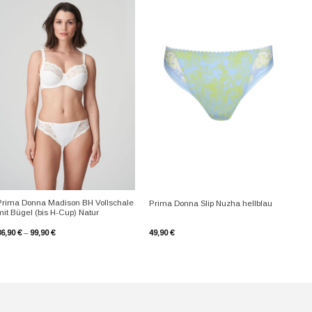
+
+
Prima Donna Madison BH Vollschale
Prima Donna Slip Nuzha hellblau
mit Bügel (bis H-Cup) Natur
86,90
€
–
99,90
€
49,90
€