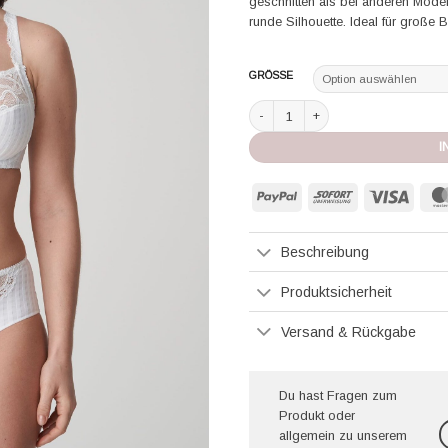
geschnitten als bei anderen Mode
runde Silhouette. Ideal für große
GRÖSSE
Prima Donna BH Vollschale mit Büge
I
PayPal
Sofort
Visa
Beschreibung
Produktsicherheit
Versand & Rückgabe
Du hast Fragen zum
Produkt oder
allgemein zu unserem