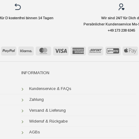
ür D kostenfrei binnen 14 Tagen
Wir sind 24/7 für Dich 
Persönlicher Kundenservice Mo-
+49 173 238 6345
PayPal
Klarna
MasterCard
Visa
American
Sofort
GiroPay
A
Express
P
INFORMATION
Kundenservice & FAQs
Zahlung
Versand & Lieferung
Widerruf & Rückgabe
AGBs