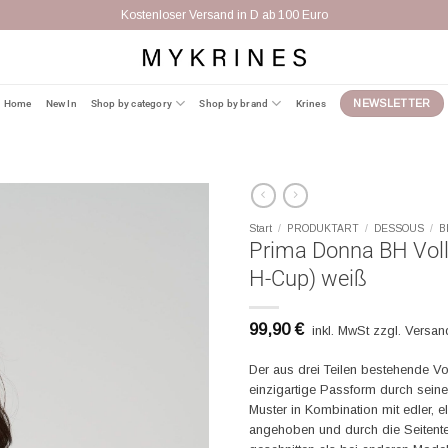
Kostenloser Versand in D ab 100 Euro
Home
New In
Shop by category
Shop by brand
Krines
NEWSLETTER
Start
/
PRODUKTART
/
DESSOUS
/
B
Prima Donna BH Voll
H-Cup) weiß
99,90
€
inkl. MwSt zzgl. Versa
Der aus drei Teilen bestehende V
einzigartige Passform durch seine 
Muster in Kombination mit edler, e
angehoben und durch die Seitenteil