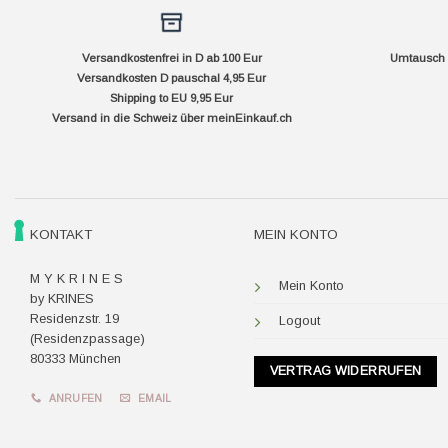
Versandkostenfrei in D ab 100 Eur
Umtausch f
Versandkosten D pauschal 4,95 Eur
Shipping to EU 9,95 Eur
Versand in die Schweiz über
meinEinkauf.ch
KONTAKT
MEIN KONTO
M Y K R I N E S
Mein Konto
by KRINES
Residenzstr. 19
Logout
(Residenzpassage)
80333 München
VERTRAG WIDERRUFEN
ANRUFEN
EMAIL