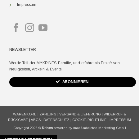
Impressum
NEWSLETTER
Werde Teil der MYKRINES Familie, und erfahre als Erste/r von
Neuigkeiten, Artikeln & Events.
ABONNIEREN
WARENKORB
|
ZAHLUNG
|
VERSAND & LIEFERUNG
|
WIDERRUF &
RÜCKGABE
|
ABGS
|
DATENSCHUTZ
|
COOKIE-RICHTLINIE
|
IMPRESSUM
Copyright 2026 ©
Krines
powered by mad&addicted Marketing GmbH