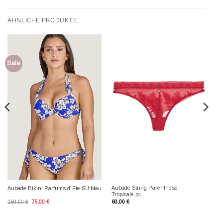
ÄHNLICHE PRODUKTE
Sale
Aubade String Parenthese
Aubade Bikini Parfums d´Ete SU blau
Tropicale joi
Ursprünglicher
Aktueller
150,00
€
75,00
€
60,00
€
Preis
Preis
war:
ist:
150,00 €
75,00 €.