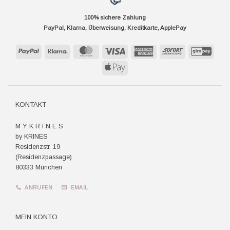
100% sichere Zahlung
PayPal, Klarna, Überweisung, Kreditkarte, ApplePay
PayPal
Klarna
MasterCard
Visa
American
Sofort
GiroP
Express
Apple
Pay
KONTAKT
M Y K R I N E S
by KRINES
Residenzstr. 19
(Residenzpassage)
80333 München
ANRUFEN
EMAIL
MEIN KONTO