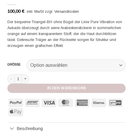
100,00
€
inkl. MwSt zzgl. Versandkosten
Der bequeme Triangel-BH ohne Bügel der Linie Pure Vibration von
Aubade überzeugt durch seine Arabeskenstickerei in sommerlichen
orange auf einem transparentem Stoff, der die Haut durchblitzen
lässt. Gekreuzte Träger an der Rückseite sorgen für Struktur und
erzeugen einen grafischen Effekt.
GRÖSSE
Aubade Triangel BH Pure Vibration orange pulp Menge
IN DEN WARENKORB
PayPal
Sofort
Visa
MasterCard
American
Klarna
GiroP
Express
Apple
Pay
Beschreibung