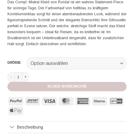
Das Compl. Mistral Kleid von Roidal ist ein wahres Statement-Piece
für sonnige Tage. Der Farbverlauf von hellblau zu kräftigem
Kornblumenblau sorgt für einen atemberaubenden Look, während der
figurumspielende Schnitt und der elegante Beinschlitz Ihre Silhouette
perfekt in Szene setzen. Der weiche, stretchige Stoff macht das Kleid
besonders bequem – ideal für Reisen, da es knitterfrei ist. Im
Brustberreich ist ein Unterbrustband eingenäht, dass für zusätzlichen
Halt sorgt. Einfach überziehen und wohlfühlen.
GRÖSSE
Roidal Kleid Brazil Touch hawai Menge
IN DEN WARENKORB
PayPal
Sofort
Visa
MasterCard
American
Klarna
GiroP
Express
Apple
Pay
Beschreibung