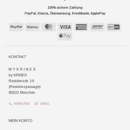
100% sichere Zahlung
PayPal, Klarna, Überweisung, Kreditkarte, ApplePay
PayPal
Klarna
MasterCard
Visa
American
Sofort
GiroP
Express
Apple
Pay
KONTAKT
M Y K R I N E S
by KRINES
Residenzstr. 19
(Residenzpassage)
80333 München
ANRUFEN
EMAIL
MEIN KONTO