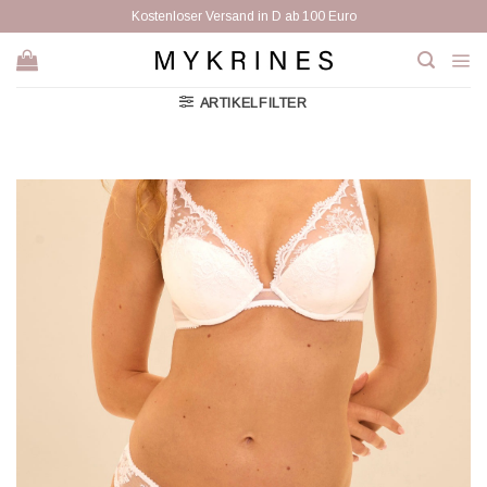
Zum
Kostenloser Versand in D ab 100 Euro
Inhalt
springen
ARTIKELFILTER