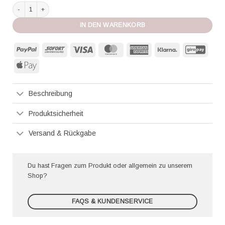
Simone Perele Slip Intrigue white Menge
IN DEN WARENKORB
PayPal
Sofort
Visa
MasterCard
American
Klarna
GiroP
Express
Apple
Pay
Beschreibung
Produktsicherheit
Versand & Rückgabe
Du hast Fragen zum Produkt oder allgemein zu unserem
Shop?
FAQS & KUNDENSERVICE