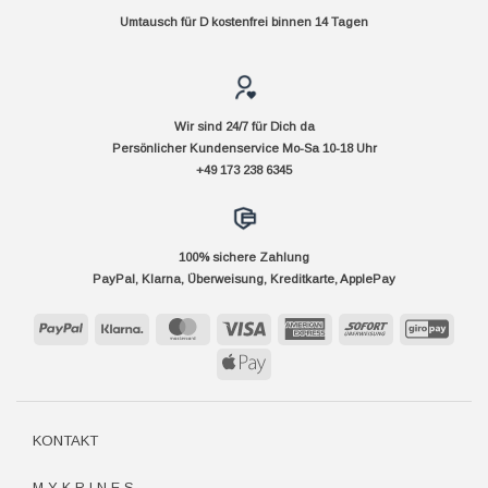
Umtausch für D kostenfrei binnen 14 Tagen
Wir sind 24/7 für Dich da
Persönlicher Kundenservice Mo-Sa 10-18 Uhr
+49 173 238 6345
100% sichere Zahlung
PayPal, Klarna, Überweisung, Kreditkarte, ApplePay
PayPal
Klarna
MasterCard
Visa
American
Sofort
GiroP
Express
Apple
Pay
KONTAKT
M Y K R I N E S