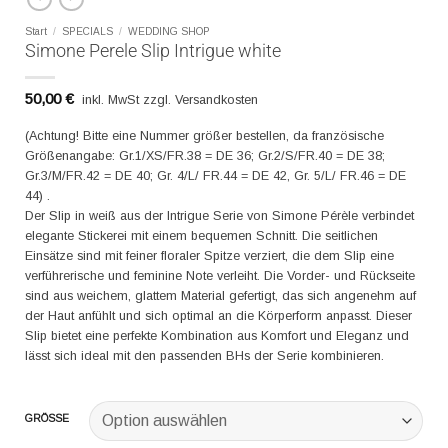
Start
/
SPECIALS
/
WEDDING SHOP
Simone Perele Slip Intrigue white
50,00
€
inkl. MwSt zzgl. Versandkosten
(Achtung! Bitte eine Nummer größer bestellen, da französische
Größenangabe: Gr.1/XS/FR.38 = DE 36; Gr.2/S/FR.40 = DE 38;
Gr.3/M/FR.42 = DE 40; Gr. 4/L/ FR.44 = DE 42, Gr. 5/L/ FR.46 = DE
44) .
Der Slip in weiß aus der Intrigue Serie von Simone Pérèle verbindet
elegante Stickerei mit einem bequemen Schnitt. Die seitlichen
Einsätze sind mit feiner floraler Spitze verziert, die dem Slip eine
verführerische und feminine Note verleiht. Die Vorder- und Rückseite
sind aus weichem, glattem Material gefertigt, das sich angenehm auf
der Haut anfühlt und sich optimal an die Körperform anpasst. Dieser
Slip bietet eine perfekte Kombination aus Komfort und Eleganz und
lässt sich ideal mit den passenden BHs der Serie kombinieren.
GRÖSSE