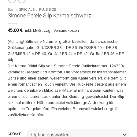
Start
/
SPECIALS
/
PLUS SIZE
Simone Perele Slip Karma schwarz
45,00
€
inkl. MwSt zzgl. Versandkosten
(Achtung! Bitte eine Nummer größer bestellen, da französische
Größenangabe: Gr.1/XS/FR.38 = DE 36; Gr.2/S/FR.40 = DE 38;
Gr.3/M/FR.42 = DE 40; Gr. 4/L/ FR.44 = DE 42, Gr. 5/L/ FR.46 = DE
44)
Der Karma Bikini Slip von Simone Pérèle (Artikelnummer: 12V720)
verbindet Eleganz und Komfort. Die Vorderseite ist mit transparenter
Spitze und einer zarten, wellenförmigen Kante verziert, die dem Slip
einen romantischen Touch verleiht. Die Rückseite besteht aus einem
weichen, dehnbaren Mikrofaser-Material mit nahtlosen Kanten, was
einen unsichtbaren Look unter der Kleidung gewährleistet. Der Slip
sitzt auf mittlerer Höhe und bietet vollständige Abdeckung für
optimalen Tragekomfort. Ein weicher Baumwollzwickel sorgt für
zusätzlichen Komfort.
GRÖSSE