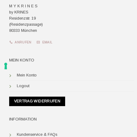
M Y K R I N E S
by KRINES
Residenzstr. 19
(Residenzpassage)
80333 München
ANRUFEN
EMAIL
MEIN KONTO
Mein Konto
Logout
VERTRAG WIDERRUFEN
INFORMATION
Kundenservice & FAQs