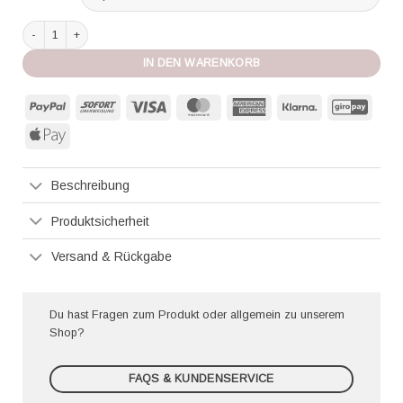
Simone Perele Slip Karma schwarz Menge
IN DEN WARENKORB
PayPal
Sofort
Visa
MasterCard
American
Klarna
GiroP
Express
Apple
Pay
Beschreibung
Produktsicherheit
Versand & Rückgabe
Du hast Fragen zum Produkt oder allgemein zu unserem
Shop?
FAQS & KUNDENSERVICE