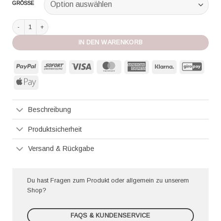
GRÖSSE
Top lin Menge
IN DEN WARENKORB
PayPal
Sofort
Visa
MasterCard
American
Klarna
GiroP
Express
Apple
Pay
Beschreibung
Produktsicherheit
Versand & Rückgabe
Du hast Fragen zum Produkt oder allgemein zu unserem
Shop?
FAQS & KUNDENSERVICE