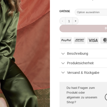
GRÖSSE
Vivis Pyjama olive Menge
I
PayPal
Sofort
Visa
Beschreibung
Produktsicherheit
Versand & Rückgabe
Du hast Fragen zum
Produkt oder
allgemein zu unserem
Shop?