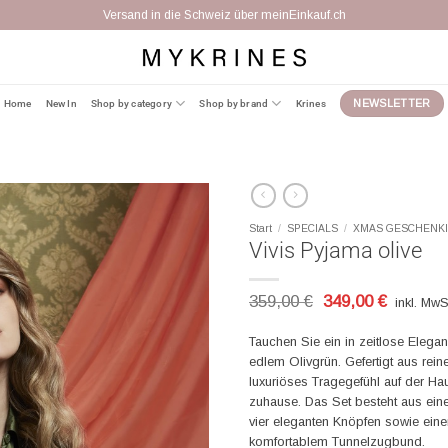
Versand in die Schweiz über meinEinkauf.ch
Home
New In
Shop by category
Shop by brand
Krines
NEWSLETTER
Start
/
SPECIALS
/
XMAS GESCHENK
Vivis Pyjama olive
Ursprünglicher
Aktuelle
359,00
€
349,00
€
inkl. Mw
Preis
Preis
war:
ist:
Tauchen Sie ein in zeitlose Elega
359,00 €
349,00 €
edlem Olivgrün. Gefertigt aus rein
luxuriöses Tragegefühl auf der Hau
zuhause. Das Set besteht aus ei
vier eleganten Knöpfen sowie ein
komfortablem Tunnelzugbund.