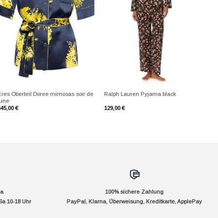
+
+
Eres Oberteil Doree mimosas soir de
Ralph Lauren Pyjama black
lune
445,00
€
129,00
€
da
100% sichere Zahlung
Sa 10-18 Uhr
PayPal, Klarna, Überweisung, Kreditkarte, ApplePay