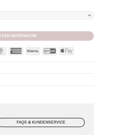
N DEN WARENKORB
MasterCard
American
Klarna
GiroPay
Apple
Express
Pay
FAQS & KUNDENSERVICE