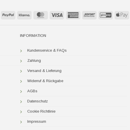
PayPal
Klarna
MasterCard
Visa
American
Sofort
GiroPay
A
Express
P
INFORMATION
Kundenservice & FAQs
Zahlung
Versand & Lieferung
Widerruf & Rückgabe
AGBs
Datenschutz
Cookie Richtlinie
Impressum