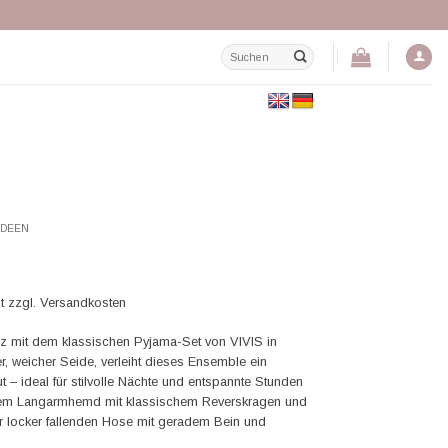
Suchen
nach:
IDEEN
r
St zzgl. Versandkosten
nz mit dem klassischen Pyjama-Set von VIVIS in
.
er, weicher Seide, verleiht dieses Ensemble ein
t – ideal für stilvolle Nächte und entspannte Stunden
nem Langarmhemd mit klassischem Reverskragen und
er locker fallenden Hose mit geradem Bein und