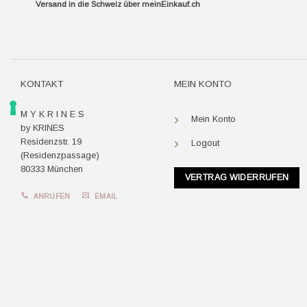
Versand in die Schweiz über
meinEinkauf.ch
KONTAKT
MEIN KONTO
M Y K R I N E S
Mein Konto
by KRINES
Residenzstr. 19
Logout
(Residenzpassage)
80333 München
VERTRAG WIDERRUFEN
ANRUFEN
EMAIL