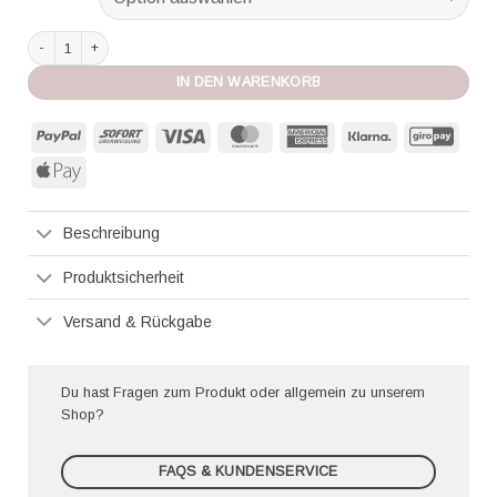
Volans Badeanzug Viktoria poppy red Menge
IN DEN WARENKORB
PayPal
Sofort
Visa
MasterCard
American
Klarna
GiroP
Express
Apple
Pay
Beschreibung
Produktsicherheit
Versand & Rückgabe
Du hast Fragen zum Produkt oder allgemein zu unserem
Shop?
FAQS & KUNDENSERVICE