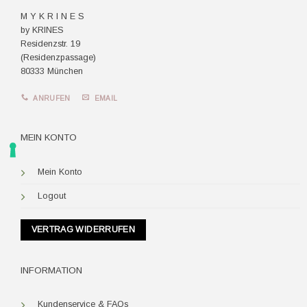
M Y K R I N E S
by KRINES
Residenzstr. 19
(Residenzpassage)
80333 München
ANRUFEN
EMAIL
MEIN KONTO
Mein Konto
Logout
VERTRAG WIDERRUFEN
INFORMATION
Kundenservice & FAQs