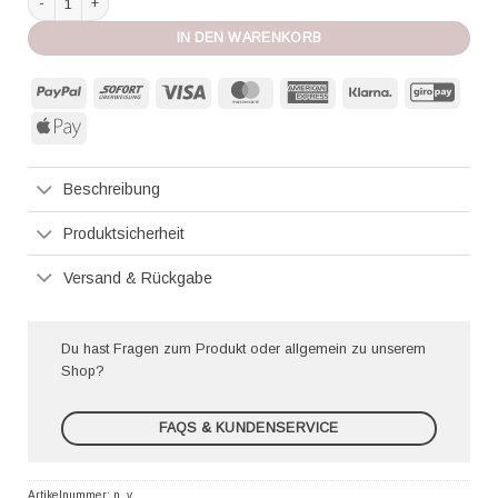
IN DEN WARENKORB
PayPal
Sofort
Visa
MasterCard
American
Klarna
GiroP
Express
Apple
Pay
Beschreibung
Produktsicherheit
Versand & Rückgabe
Du hast Fragen zum Produkt oder allgemein zu unserem
Shop?
FAQS & KUNDENSERVICE
Artikelnummer:
n. v.