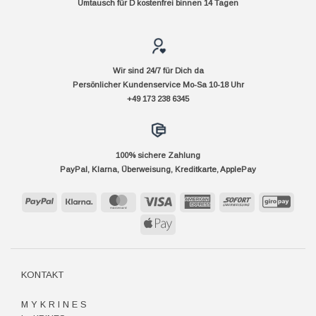
Umtausch für D kostenfrei binnen 14 Tagen
Wir sind 24/7 für Dich da
Persönlicher Kundenservice Mo-Sa 10-18 Uhr
+49 173 238 6345
100% sichere Zahlung
PayPal, Klarna, Überweisung, Kreditkarte, ApplePay
PayPal
Klarna
MasterCard
Visa
American
Sofort
GiroP
Express
Apple
Pay
KONTAKT
M Y K R I N E S