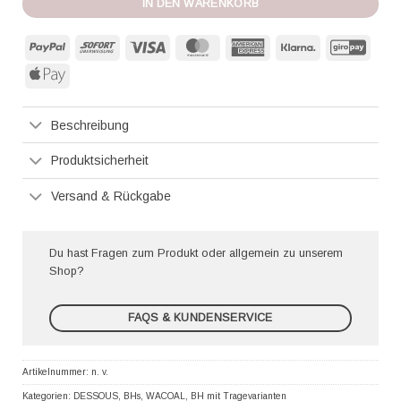
IN DEN WARENKORB
PayPal
Sofort
Visa
MasterCard
American
Klarna
GiroP
Express
Apple
Pay
Beschreibung
Produktsicherheit
Versand & Rückgabe
Du hast Fragen zum Produkt oder allgemein zu unserem
Shop?
FAQS & KUNDENSERVICE
Artikelnummer:
n. v.
Kategorien:
DESSOUS
,
BHs
,
WACOAL
,
BH mit Tragevarianten