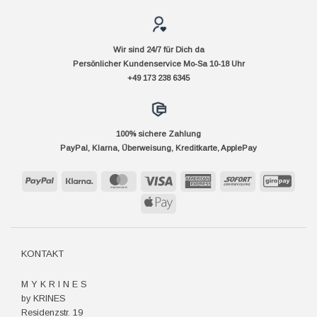
Wir sind 24/7 für Dich da
Persönlicher Kundenservice Mo-Sa 10-18 Uhr
+49 173 238 6345
100% sichere Zahlung
PayPal, Klarna, Überweisung, Kreditkarte, ApplePay
PayPal
Klarna
MasterCard
Visa
American
Sofort
GiroP
Express
Apple
Pay
KONTAKT
M Y K R I N E S
by KRINES
Residenzstr. 19