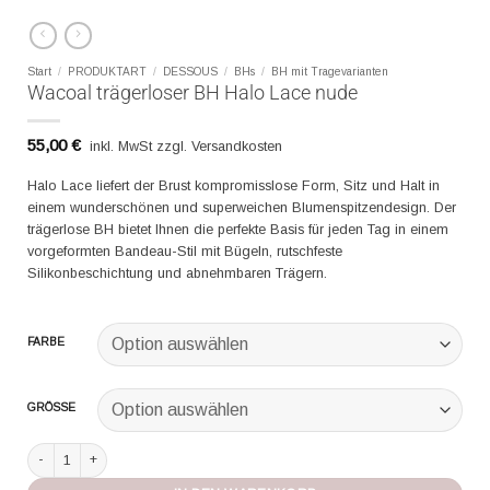
Start
/
PRODUKTART
/
DESSOUS
/
BHs
/
BH mit Tragevarianten
Wacoal trägerloser BH Halo Lace nude
55,00
€
inkl. MwSt zzgl. Versandkosten
Halo Lace liefert der Brust kompromisslose Form, Sitz und Halt in
einem wunderschönen und superweichen Blumenspitzendesign. Der
trägerlose BH bietet Ihnen die perfekte Basis für jeden Tag in einem
vorgeformten Bandeau-Stil mit Bügeln, rutschfeste
Silikonbeschichtung und abnehmbaren Trägern.
FARBE
GRÖSSE
Wacoal trägerloser BH Halo Lace nude Menge