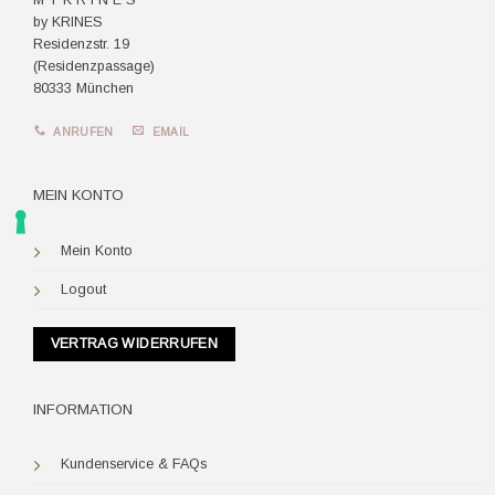
M Y K R I N E S
by KRINES
Residenzstr. 19
(Residenzpassage)
80333 München
ANRUFEN
EMAIL
MEIN KONTO
Mein Konto
Logout
VERTRAG WIDERRUFEN
INFORMATION
Kundenservice & FAQs