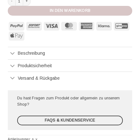
IN DEN WARENKORB
PayPal
Sofort
Visa
MasterCard
American
Klarna
GiroP
Express
Apple
Pay
Beschreibung
Produktsicherheit
Versand & Rückgabe
Du hast Fragen zum Produkt oder allgemein zu unserem
Shop?
FAQS & KUNDENSERVICE
Artikelnummer:
n. v.