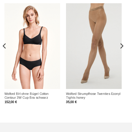
Wolford BH ohne Bügel Cotton
Wolford Strumpfhose Twenties Econyl
Contour 3W Cup Bra schwarz
Tights honey
152,00
€
35,00
€