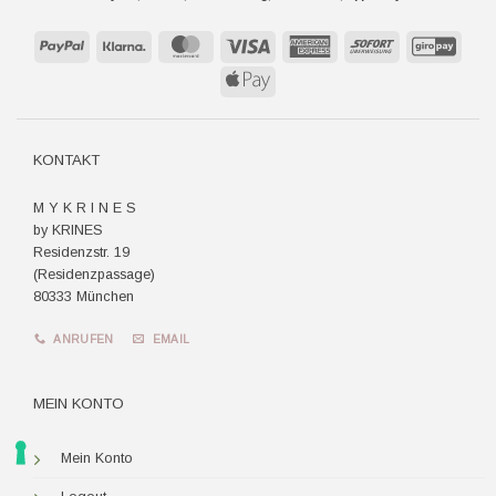
PayPal
Klarna
MasterCard
Visa
American
Sofort
GiroP
Express
Apple
Pay
KONTAKT
M Y K R I N E S
by KRINES
Residenzstr. 19
(Residenzpassage)
80333 München
ANRUFEN
EMAIL
MEIN KONTO
Mein Konto