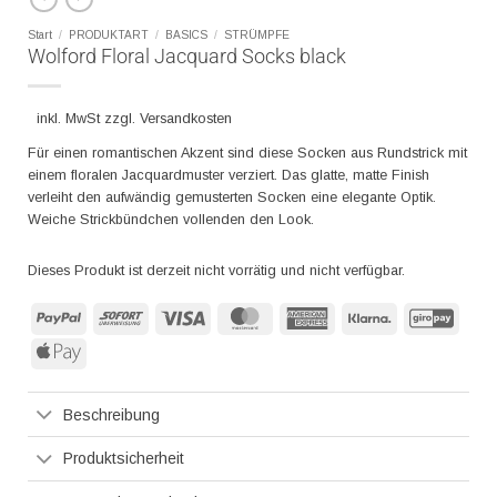
Start
/
PRODUKTART
/
BASICS
/
STRÜMPFE
Wolford Floral Jacquard Socks black
inkl. MwSt zzgl. Versandkosten
Für einen romantischen Akzent sind diese Socken aus Rundstrick mit
einem floralen Jacquardmuster verziert. Das glatte, matte Finish
verleiht den aufwändig gemusterten Socken eine elegante Optik.
Weiche Strickbündchen vollenden den Look.
Dieses Produkt ist derzeit nicht vorrätig und nicht verfügbar.
PayPal
Sofort
Visa
MasterCard
American
Klarna
GiroP
Express
Apple
Pay
Beschreibung
Produktsicherheit