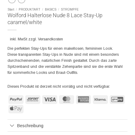
Start
/
PRODUKTART
/
BASICS
/
STRÜMPFE
Wolford Halterlose Nude 8 Lace Stay-Up
caramel/white
inkl. MwSt zzgl. Versandkosten
Die perfekten Stay-Ups für einen makellosen, femininen Look.
Diese transparenten Stay-Ups in Nude sind mit einem besonders
durchscheinenden, natürlichen Finish gestaltet. Durch das zarte
Spitzenband und die verstärkte Zehenpartie sind sie die erste Wahl
für sommerliche Looks und Braut-Outfits.
Dieses Produkt ist derzeit nicht vorrätig und nicht verfügbar.
PayPal
Sofort
Visa
MasterCard
American
Klarna
GiroP
Express
Apple
Pay
Beschreibung