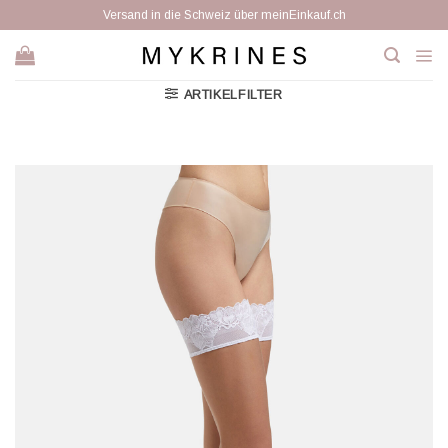
Zum
Versand in die Schweiz über meinEinkauf.ch
Inhalt
springen
ARTIKELFILTER