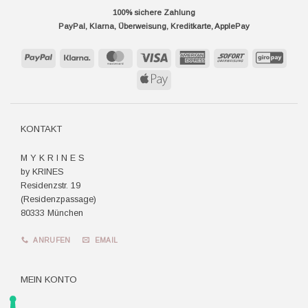
100% sichere Zahlung
PayPal, Klarna, Überweisung, Kreditkarte, ApplePay
PayPal
Klarna
MasterCard
Visa
American
Sofort
GiroP
Express
Apple
Pay
KONTAKT
M Y K R I N E S
by KRINES
Residenzstr. 19
(Residenzpassage)
80333 München
ANRUFEN
EMAIL
MEIN KONTO