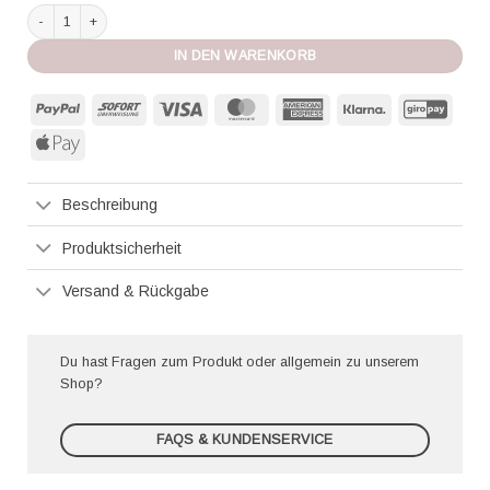
Wolford Strumpfhose Pure 50 schwarz Menge
IN DEN WARENKORB
PayPal
Sofort
Visa
MasterCard
American
Klarna
GiroP
Express
Apple
Pay
Beschreibung
Produktsicherheit
Versand & Rückgabe
Du hast Fragen zum Produkt oder allgemein zu unserem
Shop?
FAQS & KUNDENSERVICE