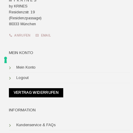
M Y K R I N E S
by KRINES
Residenzstr. 19
(Residenzpassage)
80333 München
ANRUFEN
EMAIL
MEIN KONTO
Mein Konto
Logout
VERTRAG WIDERRUFEN
INFORMATION
Kundenservice & FAQs