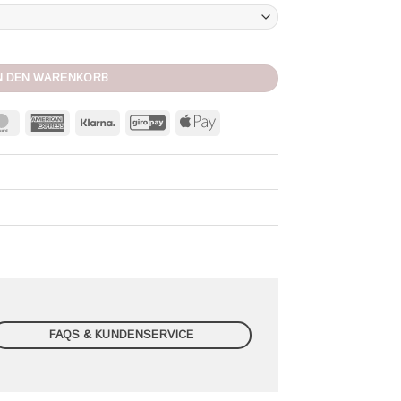
50 Stay-Up black Menge
N DEN WARENKORB
MasterCard
American
Klarna
GiroPay
Apple
Express
Pay
FAQS & KUNDENSERVICE