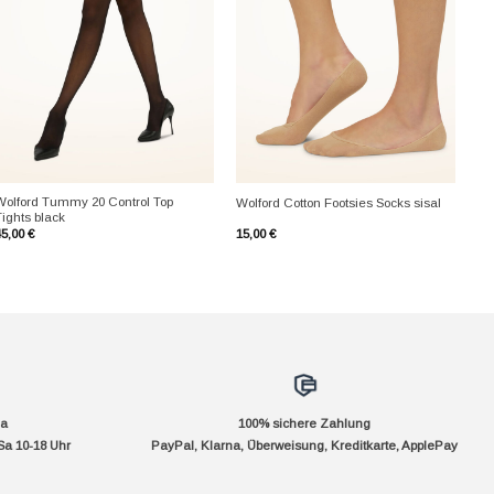
+
+
Wolford Tummy 20 Control Top
Wolford Cotton Footsies Socks sisal
Tights black
45,00
€
15,00
€
da
100% sichere Zahlung
Sa 10-18 Uhr
PayPal, Klarna, Überweisung, Kreditkarte, ApplePay