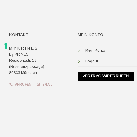
KONTAKT
MEIN KONTO
M Y K R I N E S
Mein Konto
by KRINES
Residenzstr. 19
Logout
(Residenzpassage)
80333 München
VERTRAG WIDERRUFEN
ANRUFEN
EMAIL