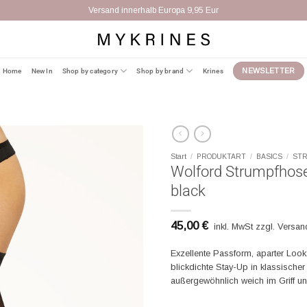
Versand innerhalb Europa 9,95 Eur
Home
New In
Shop by category
Shop by brand
Krines
NEWSLETTER
Start
/
PRODUKTART
/
BASICS
/
ST
Wolford Strumpfhose
black
45,00
€
inkl. MwSt zzgl. Versa
Exzellente Passform, aparter Look:
blickdichte Stay-Up in klassischer 
außergewöhnlich weich im Griff un