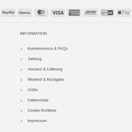
PayPal
Klarna
MasterCard
Visa
American
Sofort
GiroPay
A
Express
P
INFORMATION
Kundenservice & FAQs
Zahlung
Versand & Lieferung
Widerruf & Rückgabe
AGBs
Datenschutz
Cookie Richtlinie
Impressum