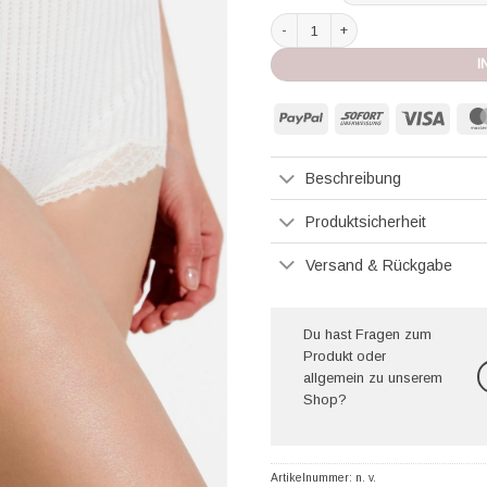
Zimmerl Hipster Maude Prive ecru 
I
PayPal
Sofort
Visa
Beschreibung
Produktsicherheit
Versand & Rückgabe
Du hast Fragen zum
Produkt oder
allgemein zu unserem
Shop?
Artikelnummer:
n. v.