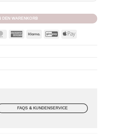
Menge
N DEN WARENKORB
MasterCard
American
Klarna
GiroPay
Apple
Express
Pay
FAQS & KUNDENSERVICE