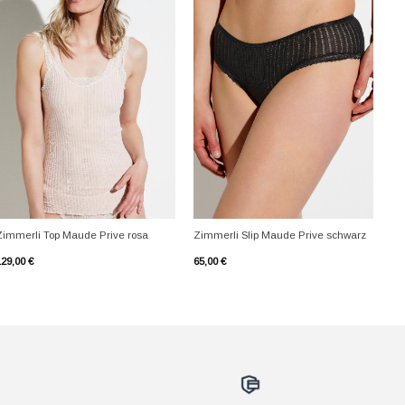
+
+
Zimmerli Top Maude Prive rosa
Zimmerli Slip Maude Prive schwarz
129,00
€
65,00
€