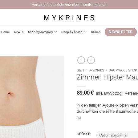
Kostenfreier Umtausch binnen 14 Tagen
Home
New In
Shop by category
Shop by brand
Krines
NEWSLETTER
Start
/
SPECIALS
/
BAUMWOLL SHOP
Zimmerl Hipster Mau
89,00
€
inkl. MwSt zzgl. Versa
In den luftigen Ajouré-Rippen vers
durchwirken die reine Baumwolle d
ist.
GRÖSSE