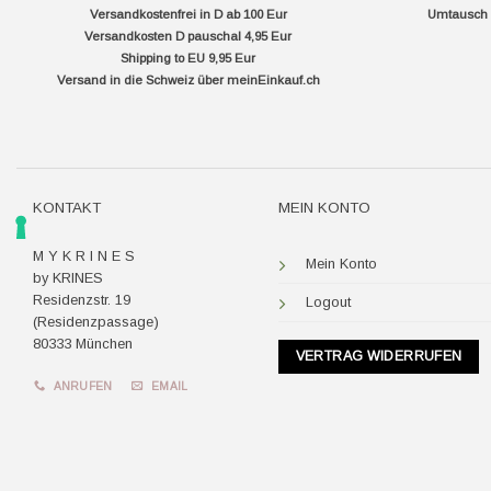
Versandkostenfrei in D ab 100 Eur
Umtausch f
Versandkosten D pauschal 4,95 Eur
Shipping to EU 9,95 Eur
Versand in die Schweiz über
meinEinkauf.ch
KONTAKT
MEIN KONTO
M Y K R I N E S
Mein Konto
by KRINES
Residenzstr. 19
Logout
(Residenzpassage)
80333 München
VERTRAG WIDERRUFEN
ANRUFEN
EMAIL