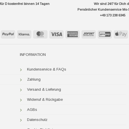
ür D kostenfrei binnen 14 Tagen
Wir sind 24/7 für Dich 
Persönlicher Kundenservice Mo-
+49 173 238 6345
PayPal
Klarna
MasterCard
Visa
American
Sofort
GiroPay
A
Express
P
INFORMATION
Kundenservice & FAQs
Zahlung
Versand & Lieferung
Widerruf & Rückgabe
AGBs
Datenschutz