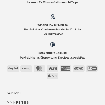
Umtausch für D kostenfrei binnen 14 Tagen
Wir sind 24/7 für Dich da
Persönlicher Kundenservice Mo-Sa 10-18 Uhr
+49 173 238 6345
100% sichere Zahlung
PayPal, Klarna, Überweisung, Kreditkarte, ApplePay
PayPal
Klarna
MasterCard
Visa
American
Sofort
GiroP
Express
Apple
Pay
KONTAKT
M Y K R I N E S