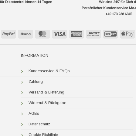
ür D kostenfrei binnen 14 Tagen
Wir sind 24/7 für Dich 
Persönlicher Kundenservice Mo-
+49 173 238 6345
PayPal
Klarna
MasterCard
Visa
American
Sofort
GiroPay
A
Express
P
INFORMATION
Kundenservice & FAQs
Zahlung
Versand & Lieferung
Widerruf & Rückgabe
AGBs
Datenschutz
Cookie Richtlinie