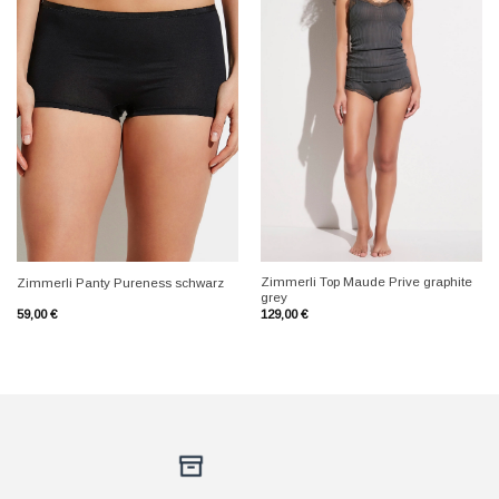
+
+
Zimmerli Top Maude Prive graphite
Zimmerli Panty Pureness schwarz
grey
59,00
€
129,00
€