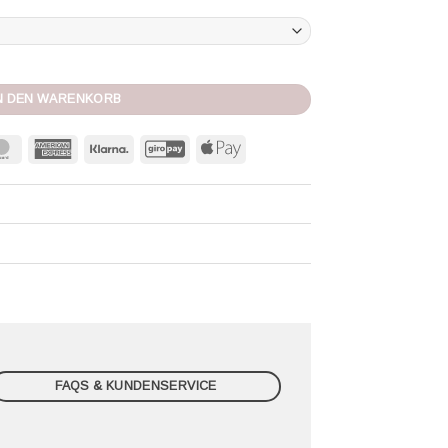
lack Menge
N DEN WARENKORB
MasterCard
American
Klarna
GiroPay
Apple
Express
Pay
FAQS & KUNDENSERVICE