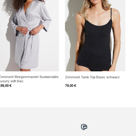
+
+
Zimmerli Morgenmantel Sustainable
Zimmerli Tank Top Basic schwarz
uxury soft lilac
199,00
€
79,00
€