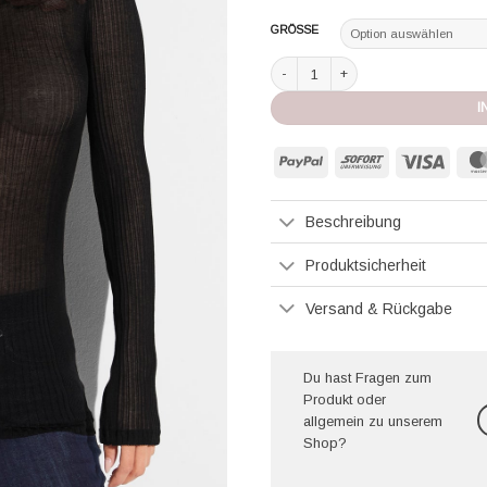
GRÖSSE
Zimmerli Tshirt langarm Richelieu b
I
PayPal
Sofort
Visa
Beschreibung
Produktsicherheit
Versand & Rückgabe
Du hast Fragen zum
Produkt oder
allgemein zu unserem
Shop?