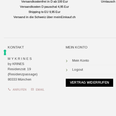
Versandkostenfrei in D ab 100 Eur
Umtausch f
Versandkosten D pauschal 4,95 Eur
Shipping to EU 9,95 Eur
Versand in die Schweiz über
meinEinkauf.ch
KONTAKT
MEIN KONTO
M Y K R I N E S
Mein Konto
by KRINES
Residenzstr. 19
Logout
(Residenzpassage)
80333 München
VERTRAG WIDERRUFEN
ANRUFEN
EMAIL