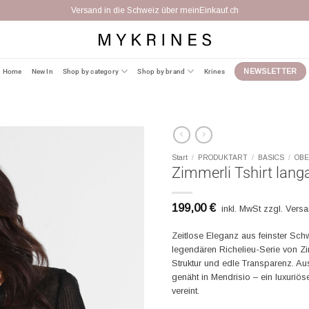
Versand in die Schweiz über meinEinkauf.ch
Home
New In
Shop by category
Shop by brand
Krines
NEWSLETTER
Start
/
PRODUKTART
/
BASICS
/
OBE
Zimmerli Tshirt lang
199,00
€
inkl. MwSt zzgl. Vers
Zeitlose Eleganz aus feinster Sch
legendären Richelieu-Serie von Zi
Struktur und edle Transparenz. 
genäht in Mendrisio – ein luxuriös
vereint.