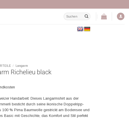
Suchen
nach:
RTEILE
/
Langarm
arm Richelieu black
andkosten
weizer Handarbeit: Dieses Langarmshirt aus der
mmerli besticht durch seine ikonische Doppelripp-
Aus 100 % Pima Baumwolle gestrickt am Bodensee und
es Basic mit Geschichte, das Komfort und Stil perfekt