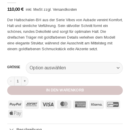
110,00
€
inkl. MwSt zzgl. Versandkosten
Der Halbschalen-BH aus der Serie Vibes von Aubade vereint Komfort,
Halt und sinnliche Verführung. Sein stilvoller Schnitt formt ein
schönes, rundes Dekolleté und sorgt für optimalen Halt. Die
dreifachen Träger mit goldfarbenen Details verleihen dem Modell
eine elegante Struktur, während der Ausschnitt am Mittelsteg mit
einem goldfarbenen Schmuckstück edle Akzente setzt.
GRÖSSE
Aubade Halbschale Vibes lemonade Menge
IN DEN WARENKORB
PayPal
Sofort
Visa
MasterCard
American
Klarna
GiroP
Express
Apple
Pay
Beschreibung