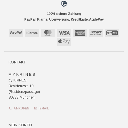
100% sichere Zahlung
PayPal, Klarna, Überweisung, Kreditkarte, ApplePay
PayPal
Klarna
MasterCard
Visa
American
Sofort
GiroP
Express
Apple
Pay
KONTAKT
M Y K R I N E S
by KRINES
Residenzstr. 19
(Residenzpassage)
80333 München
ANRUFEN
EMAIL
MEIN KONTO