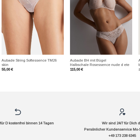
+
+
Aubade String Softessence TM26
Aubade BH mit Bügel
skin
Halbschale Rosessence nude d ete
55,00
€
115,00
€
ür D kostenfrei binnen 14 Tagen
Wir sind 24/7 für Dich 
Persönlicher Kundenservice Mo-
+49 173 238 6345