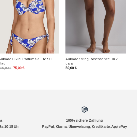
+
+
Aubade Bikini Parfums d´Ete SU
Aubade String Rosessence HK26
blau
gala
Ursprünglicher
Aktueller
150,00
€
75,00
€
50,00
€
Preis
Preis
war:
ist:
150,00 €
75,00 €.
da
100% sichere Zahlung
Sa 10-18 Uhr
PayPal, Klarna, Überweisung, Kreditkarte, ApplePay