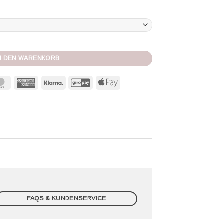
 arctic blue Menge
N DEN WARENKORB
MasterCard
American
Klarna
GiroPay
Apple
Express
Pay
FAQS & KUNDENSERVICE