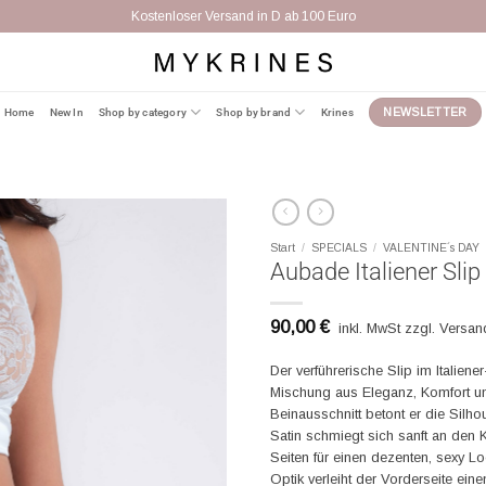
Kostenloser Versand in D ab 100 Euro
Home
New In
Shop by category
Shop by brand
Krines
NEWSLETTER
Start
/
SPECIALS
/
VALENTINE´s DAY
Aubade Italiener Slip
90,00
€
inkl. MwSt zzgl. Versa
Der verführerische Slip im Italiener
Mischung aus Eleganz, Komfort un
Beinausschnitt betont er die Silh
Satin schmiegt sich sanft an den 
Seiten für einen dezenten, sexy 
Optik verleiht der Vorderseite eine