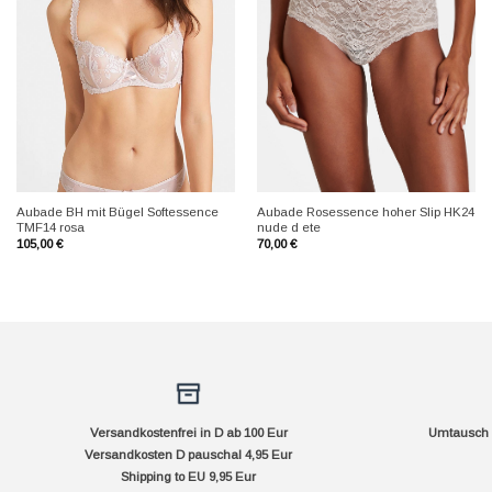
+
+
Aubade BH mit Bügel Softessence
Aubade Rosessence hoher Slip HK24
TMF14 rosa
nude d ete
105,00
€
70,00
€
Versandkostenfrei in D ab 100 Eur
Umtausch f
Versandkosten D pauschal 4,95 Eur
Shipping to EU 9,95 Eur