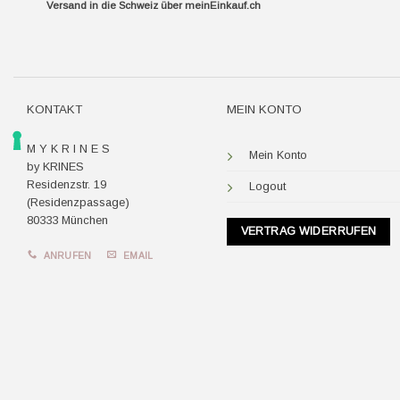
Versand in die Schweiz über
meinEinkauf.ch
KONTAKT
MEIN KONTO
M Y K R I N E S
Mein Konto
by KRINES
Residenzstr. 19
Logout
(Residenzpassage)
80333 München
VERTRAG WIDERRUFEN
ANRUFEN
EMAIL