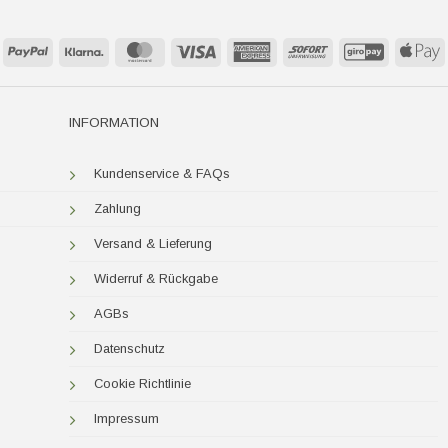
PayPal
Klarna
MasterCard
Visa
American
Sofort
GiroPay
A
Express
P
INFORMATION
Kundenservice & FAQs
Zahlung
Versand & Lieferung
Widerruf & Rückgabe
AGBs
Datenschutz
Cookie Richtlinie
Impressum