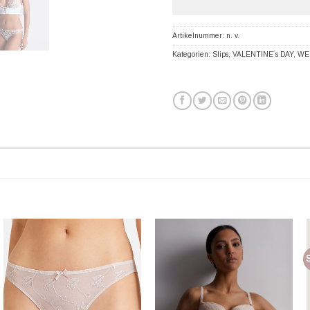
Artikelnummer:
n. v.
Kategorien:
Slips
,
VALENTINE´s DAY
,
WE