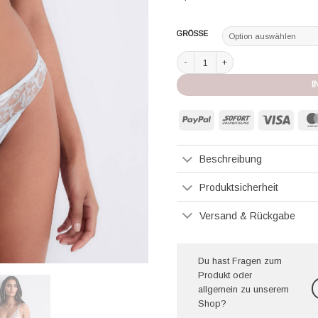
GRÖSSE
Aubade Italiener Slip Satin Memories
I
PayPal
Sofort
Visa
Beschreibung
Produktsicherheit
Versand & Rückgabe
Du hast Fragen zum
Produkt oder
allgemein zu unserem
Shop?