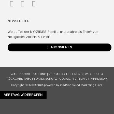
NEWSLETTER
Werde Teil der MYKRINES Familie, und erfahre als Erste/r von
Neuigkeiten, Artikeln & Events.
ABONNIEREN
WARENKORB
|
ZAHLUNG
|
VERSAND & LIEFERUNG
|
WIDERRUF &
RÜCKGABE
|
ABGS
|
DATENSCHUTZ
|
COOKIE-RICHTLINIE
|
IMPRESSUM
Copyright 2026 ©
Krines
powered by mad&addicted Marketing GmbH
VERTRAG WIDERRUFEN