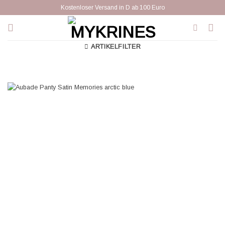
Zum
Kostenloser Versand in D ab 100 Euro
Inhalt
springen
ARTIKELFILTER