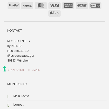
PayPal
Klarna
MasterCard
Visa
American
Sofort
GiroP
Express
Apple
Pay
KONTAKT
M Y K R I N E S
by KRINES
Residenzstr. 19
(Residenzpassage)
80333 München
ANRUFEN
EMAIL
MEIN KONTO
Mein Konto
Logout