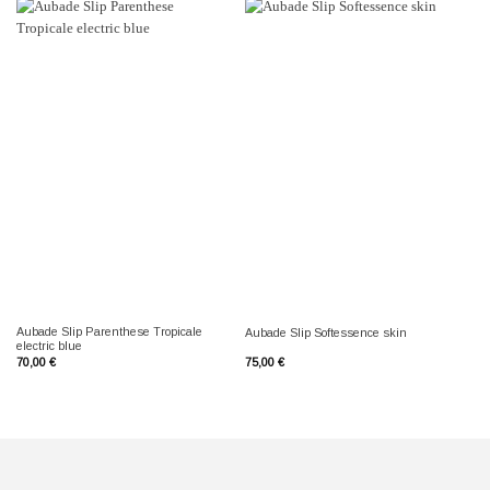
Aubade Slip Parenthese Tropicale
Au
Aubade Slip Softessence skin
electric blue
Tro
70,00
€
75,00
€
70