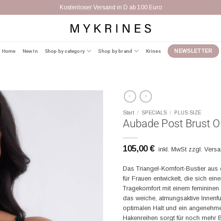
Kostenloser Versand in D ab 100 Euro
Home
New In
Shop by category
Shop by brand
Krines
NEWSLETTER
Start
/
SPECIALS
/
PLUS SIZE
Aubade Post Brust O
105,00
€
inkl. MwSt zzgl. Vers
Das Triangel-Komfort-Bustier aus
für Frauen entwickelt, die sich e
Tragekomfort mit einem femininen 
das weiche, atmungsaktive Innenfut
optimalen Halt und ein angenehme
Hakenreihen sorgt für noch mehr B