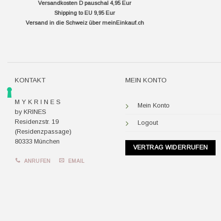
Versandkosten D pauschal 4,95 Eur
Shipping to EU 9,95 Eur
Versand in die Schweiz über
meinEinkauf.ch
KONTAKT
MEIN KONTO
M Y K R I N E S
Mein Konto
by KRINES
Residenzstr. 19
Logout
(Residenzpassage)
80333 München
VERTRAG WIDERRUFEN
ANRUFEN
EMAIL