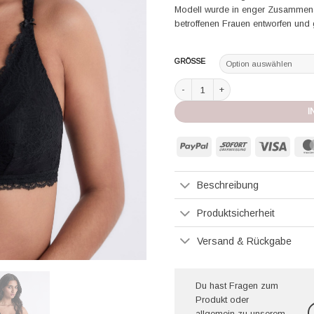
Modell wurde in enger Zusammenar
betroffenen Frauen entworfen und g
GRÖSSE
Aubade Post Brust OP BH ohne Büge
I
PayPal
Sofort
Visa
Beschreibung
Produktsicherheit
Versand & Rückgabe
Du hast Fragen zum
Produkt oder
allgemein zu unserem