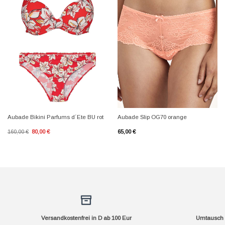
+
+
Aubade Bikini Parfums d´Ete BU rot
Aubade Slip OG70 orange
Ursprünglicher
Aktueller
160,00
€
80,00
€
65,00
€
Preis
Preis
war:
ist:
160,00 €
80,00 €.
Versandkostenfrei in D ab 100 Eur
Umtausch f