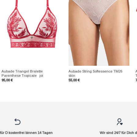
+
+
Aubade Triangel Bralette
Aubade String Softessence TM26
Parenthese Tropicale joi
skin
T
95,00
€
55,00
€
ür D kostenfrei binnen 14 Tagen
Wir sind 24/7 für Dich 