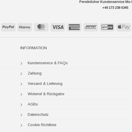
Persönlicher Kundenservice Mo-
+49 173 238 6345
PayPal
Klarna
MasterCard
Visa
American
Sofort
GiroPay
A
Express
P
INFORMATION
Kundenservice & FAQs
Zahlung
Versand & Lieferung
Widerruf & Rückgabe
AGBs
Datenschutz
Cookie Richtlinie