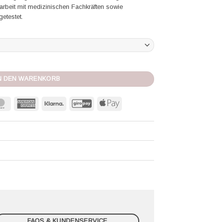
beit mit medizinischen Fachkräften sowie
etestet.
l noir Menge
N DEN WARENKORB
MasterCard
American
Klarna
GiroPay
Apple
Express
Pay
FAQS & KUNDENSERVICE