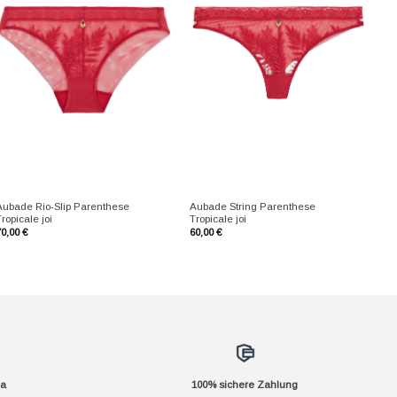
+
+
Aubade Rio-Slip Parenthese
Aubade String Parenthese
ropicale joi
Tropicale joi
70,00
€
60,00
€
da
100% sichere Zahlung