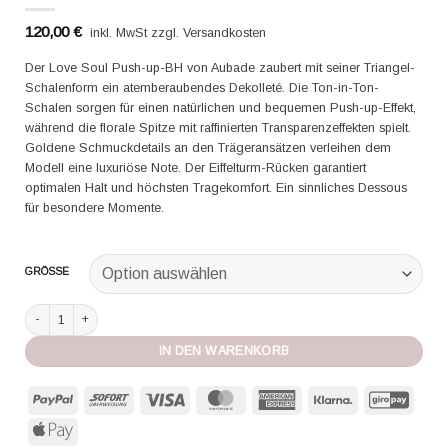
120,00
€
inkl. MwSt zzgl. Versandkosten
Der Love Soul Push-up-BH von Aubade zaubert mit seiner Triangel-
Schalenform ein atemberaubendes Dekolleté. Die Ton-in-Ton-
Schalen sorgen für einen natürlichen und bequemen Push-up-Effekt,
während die florale Spitze mit raffinierten Transparenzeffekten spielt.
Goldene Schmuckdetails an den Trägeransätzen verleihen dem
Modell eine luxuriöse Note. Der Eiffelturm-Rücken garantiert
optimalen Halt und höchsten Tragekomfort. Ein sinnliches Dessous
für besondere Momente.
GRÖSSE
Aubade Push-Up BH Love Soul azure Menge
IN DEN WARENKORB
PayPal
Sofort
Visa
MasterCard
American
Klarna
GiroP
Express
Apple