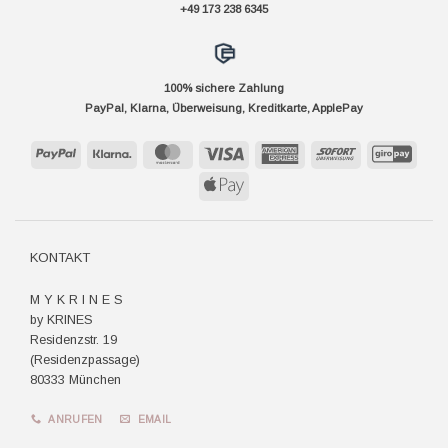
+49 173 238 6345
100% sichere Zahlung
PayPal, Klarna, Überweisung, Kreditkarte, ApplePay
PayPal
Klarna
MasterCard
Visa
American
Sofort
GiroP
Express
Apple
Pay
KONTAKT
M Y K R I N E S
by KRINES
Residenzstr. 19
(Residenzpassage)
80333 München
ANRUFEN
EMAIL