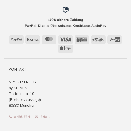
100% sichere Zahlung
PayPal, Klarna, Überweisung, Kreditkarte, ApplePay
PayPal
Klarna
MasterCard
Visa
American
Sofort
GiroP
Express
Apple
Pay
KONTAKT
M Y K R I N E S
by KRINES
Residenzstr. 19
(Residenzpassage)
80333 München
ANRUFEN
EMAIL