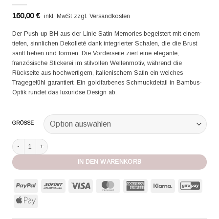
160,00
€
inkl. MwSt zzgl. Versandkosten
Der Push-up BH aus der Linie Satin Memories begeistert mit einem
tiefen, sinnlichen Dekolleté dank integrierter Schalen, die die Brust
sanft heben und formen. Die Vorderseite ziert eine elegante,
französische Stickerei im stilvollen Wellenmotiv, während die
Rückseite aus hochwertigem, italienischem Satin ein weiches
Tragegefühl garantiert. Ein goldfarbenes Schmuckdetail in Bambus-
Optik rundet das luxuriöse Design ab.
GRÖSSE
Aubade Push up Bh Satin Memories arctic blue Menge
IN DEN WARENKORB
PayPal
Sofort
Visa
MasterCard
American
Klarna
GiroP
Express
Apple
Pay