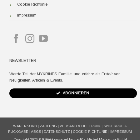
Cookie Richtlinie
Impressum
NEWSLETTER
Werde Teil der MYKRINES Familie, und erfahre als Erste/r von
Neuigkeiten, Artikeln & Events.
ABONNIEREN
WARENKORB
|
ZAHLUNG
|
VERSAND & LIEFERUNG
|
WIDERRUF &
RÜCKGABE
|
ABGS
|
DATENSCHUTZ
|
COOKIE-RICHTLINIE
|
IMPRESSUM
Copyright 2026 ©
Krines
powered by mad&addicted Marketing GmbH