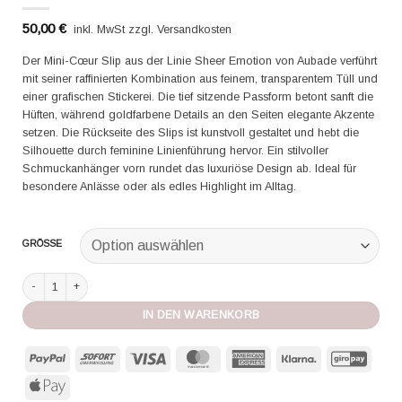
50,00
€
inkl. MwSt zzgl. Versandkosten
Der Mini-Cœur Slip aus der Linie Sheer Emotion von Aubade verführt
mit seiner raffinierten Kombination aus feinem, transparentem Tüll und
einer grafischen Stickerei. Die tief sitzende Passform betont sanft die
Hüften, während goldfarbene Details an den Seiten elegante Akzente
setzen. Die Rückseite des Slips ist kunstvoll gestaltet und hebt die
Silhouette durch feminine Linienführung hervor. Ein stilvoller
Schmuckanhänger vorn rundet das luxuriöse Design ab. Ideal für
besondere Anlässe oder als edles Highlight im Alltag.
GRÖSSE
Aubade Slip Sheer Emotion sand Menge
IN DEN WARENKORB
PayPal
Sofort
Visa
MasterCard
American
Klarna
GiroP
Express
Apple