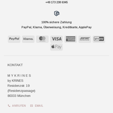
+49 173 238 6345
100% sichere Zahlung
PayPal, Klarna, Überweisung, Kreditkarte, ApplePay
PayPal
Klarna
MasterCard
Visa
American
Sofort
GiroP
Express
Apple
Pay
KONTAKT
M Y K R I N E S
by KRINES
Residenzstr. 19
(Residenzpassage)
80333 München
ANRUFEN
EMAIL