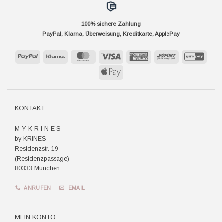
100% sichere Zahlung
PayPal, Klarna, Überweisung, Kreditkarte, ApplePay
PayPal
Klarna
MasterCard
Visa
American
Sofort
GiroP
Express
Apple
Pay
KONTAKT
M Y K R I N E S
by KRINES
Residenzstr. 19
(Residenzpassage)
80333 München
ANRUFEN
EMAIL
MEIN KONTO