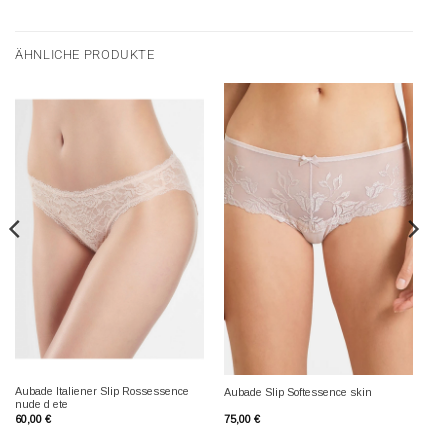
ÄHNLICHE PRODUKTE
Aubade Italiener Slip Rossessence
Aubade Slip Softessence skin
nude d ete
60,00
€
75,00
€