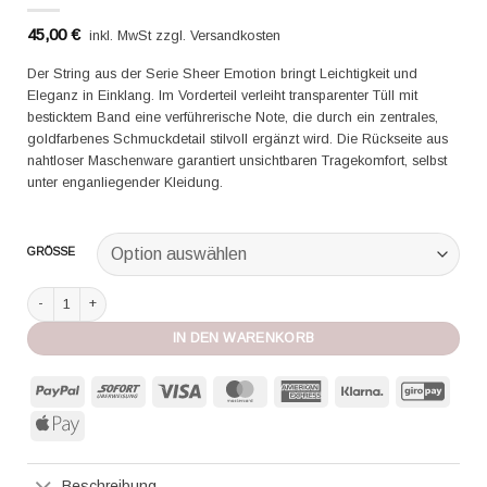
45,00
€
inkl. MwSt zzgl. Versandkosten
Der String aus der Serie Sheer Emotion bringt Leichtigkeit und
Eleganz in Einklang. Im Vorderteil verleiht transparenter Tüll mit
besticktem Band eine verführerische Note, die durch ein zentrales,
goldfarbenes Schmuckdetail stilvoll ergänzt wird. Die Rückseite aus
nahtloser Maschenware garantiert unsichtbaren Tragekomfort, selbst
unter enganliegender Kleidung.
GRÖSSE
Aubade String Sheer Emotion sand Menge
IN DEN WARENKORB
PayPal
Sofort
Visa
MasterCard
American
Klarna
GiroP
Express
Apple
Pay
Beschreibung