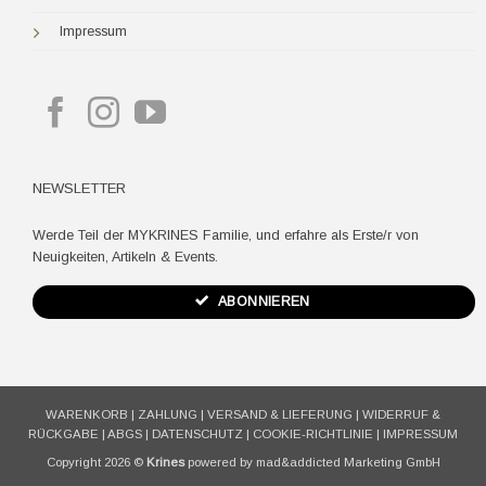
Impressum
NEWSLETTER
Werde Teil der MYKRINES Familie, und erfahre als Erste/r von
Neuigkeiten, Artikeln & Events.
ABONNIEREN
WARENKORB
|
ZAHLUNG
|
VERSAND & LIEFERUNG
|
WIDERRUF &
RÜCKGABE
|
ABGS
|
DATENSCHUTZ
|
COOKIE-RICHTLINIE
|
IMPRESSUM
Copyright 2026 ©
Krines
powered by mad&addicted Marketing GmbH