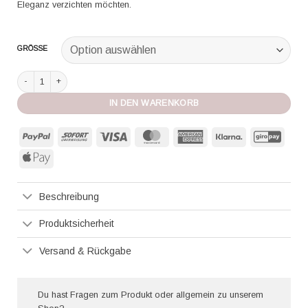
Eleganz verzichten möchten.
GRÖSSE
Chanclas by Simone Herrera Amalia white Menge
IN DEN WARENKORB
PayPal
Sofort
Visa
MasterCard
American
Klarna
GiroP
Express
Apple
Pay
Beschreibung
Produktsicherheit
Versand & Rückgabe
Du hast Fragen zum Produkt oder allgemein zu unserem