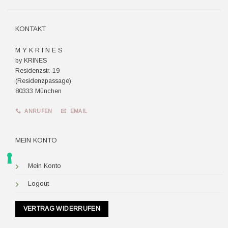
Pay
KONTAKT
M Y K R I N E S
by KRINES
Residenzstr. 19
(Residenzpassage)
80333 München
ANRUFEN
EMAIL
MEIN KONTO
Mein Konto
Logout
VERTRAG WIDERRUFEN