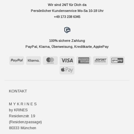
Wir sind 24/7 für Dich da
Persönlicher Kundenservice Mo-Sa 10-18 Uhr
+49 173 238 6345
100% sichere Zahlung
PayPal, Klarna, Überweisung, Kreditkarte, ApplePay
PayPal
Klarna
MasterCard
Visa
American
Sofort
GiroP
Express
Apple
Pay
KONTAKT
M Y K R I N E S
by KRINES
Residenzstr. 19
(Residenzpassage)
80333 München