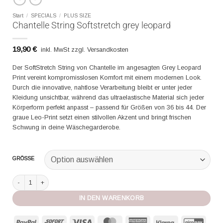
Start
/
SPECIALS
/
PLUS SIZE
Chantelle String Softstretch grey leopard
19,90
€
inkl. MwSt zzgl. Versandkosten
Der SoftStretch String von Chantelle im angesagten Grey Leopard
Print vereint kompromisslosen Komfort mit einem modernen Look.
Durch die innovative, nahtlose Verarbeitung bleibt er unter jeder
Kleidung unsichtbar, während das ultraelastische Material sich jeder
Körperform perfekt anpasst – passend für Größen von 36 bis 44. Der
graue Leo-Print setzt einen stilvollen Akzent und bringt frischen
Schwung in deine Wäschegarderobe.
GRÖSSE
Chantelle String Softstretch grey leopard Menge
IN DEN WARENKORB
PayPal
Sofort
Visa
MasterCard
American
Klarna
GiroP