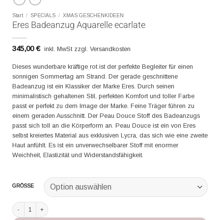
Start
/
SPECIALS
/
XMAS GESCHENKIDEEN
Eres Badeanzug Aquarelle ecarlate
345,00
€
inkl. MwSt zzgl. Versandkosten
Dieses wunderbare kräftige rot ist der perfekte Begleiter für einen
sonnigen Sommertag am Strand. Der gerade geschnittene
Badeanzug ist ein Klassiker der Marke Eres. Durch seinen
minimalistisch gehaltenen Stil, perfekten Komfort und toller Farbe
passt er perfekt zu dem Image der Marke. Feine Träger führen zu
einem geraden Ausschnitt. Der Peau Douce Stoff des Badeanzugs
passt sich toll an die Körperform an. Peau Douce ist ein von Eres
selbst kreiertes Material aus exklusiven Lycra, das sich wie eine zweite
Haut anfühlt. Es ist ein unverwechselbarer Stoff mit enormer
Weichheit, Elastizität und Widerstandsfähigkeit.
GRÖSSE
Eres Badeanzug Aquarelle ecarlate Menge