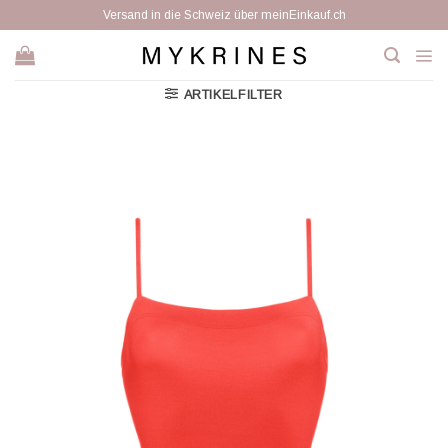
Zum
Versand in die Schweiz über meinEinkauf.ch
Inhalt
springen
ARTIKELFILTER