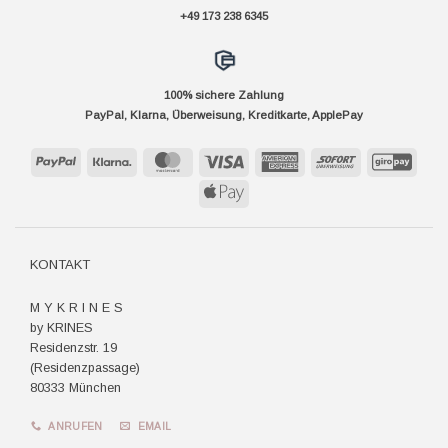
+49 173 238 6345
100% sichere Zahlung
PayPal, Klarna, Überweisung, Kreditkarte, ApplePay
PayPal
Klarna
MasterCard
Visa
American
Sofort
GiroP
Express
Apple
Pay
KONTAKT
M Y K R I N E S
by KRINES
Residenzstr. 19
(Residenzpassage)
80333 München
ANRUFEN
EMAIL