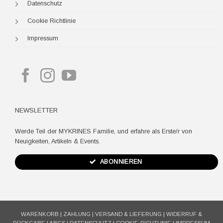
Datenschutz
Cookie Richtlinie
Impressum
NEWSLETTER
Werde Teil der MYKRINES Familie, und erfahre als Erste/r von
Neuigkeiten, Artikeln & Events.
ABONNIEREN
WARENKORB
|
ZAHLUNG
|
VERSAND & LIEFERUNG
|
WIDERRUF &
RÜCKGABE
|
ABGS
|
DATENSCHUTZ
|
COOKIE-RICHTLINIE
|
IMPRESSUM