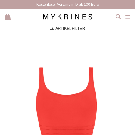
Zum
Kostenloser Versand in D ab 100 Euro
Inhalt
springen
ARTIKELFILTER