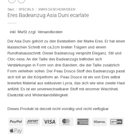
Start
/
SPECIALS
/
XMAS GESCHENKIDEEN
Eres Badeanzug Asia Duni ecarlate
inkl. MwSt zzgl. Versandkosten
Der Asia Duni gehört zu den Bestsellern der Marke Eres. Er hat einen
klassischen Schnitt mit ca.2cm breiten Trägern und einem
Rundhalsausschnitt. Dieser Badeanzug versprüht Eleganz, Stil und
Chic-ness. An der Taille des Badeanzugs befinden sich
Verstärkungen in Form von drei Bändern, die der Taille zusätzlich
Form verleihen sollen. Der Peau Douce Stoff des Badeanzugs passt
sich toll an die Körperform an. Peau Douce ist ein von Eres selbst
kreiertes Material aus exklusiven Lycra, das sich wie eine zweite Haut
anfühlt. Es ist ein unverwechselbarer Stoff mit enormer Weichheit,
Elastizität und Widerstandsfähigkeit.
Dieses Produkt ist derzeit nicht vorrätig und nicht verfügbar.
PayPal
Sofort
Visa
MasterCard
American
Klarna
GiroP
Express
Apple