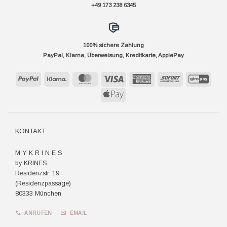
+49 173 238 6345
100% sichere Zahlung
PayPal, Klarna, Überweisung, Kreditkarte, ApplePay
PayPal
Klarna
MasterCard
Visa
American
Sofort
GiroP
Express
Apple
Pay
KONTAKT
M Y K R I N E S
by KRINES
Residenzstr. 19
(Residenzpassage)
80333 München
ANRUFEN
EMAIL