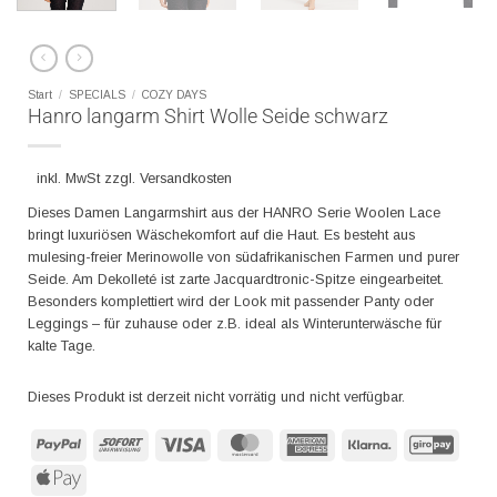
Start
/
SPECIALS
/
COZY DAYS
Hanro langarm Shirt Wolle Seide schwarz
inkl. MwSt zzgl. Versandkosten
Dieses Damen Langarmshirt aus der HANRO Serie Woolen Lace
bringt luxuriösen Wäschekomfort auf die Haut. Es besteht aus
mulesing-freier Merinowolle von südafrikanischen Farmen und purer
Seide. Am Dekolleté ist zarte Jacquardtronic-Spitze eingearbeitet.
Besonders komplettiert wird der Look mit passender Panty oder
Leggings – für zuhause oder z.B. ideal als Winterunterwäsche für
kalte Tage.
Dieses Produkt ist derzeit nicht vorrätig und nicht verfügbar.
PayPal
Sofort
Visa
MasterCard
American
Klarna
GiroP
Express
Apple