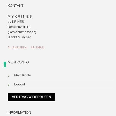
KONTAKT
M Y K R I N E S
by KRINES
Residenzstr. 19
(Residenzpassage)
80333 München
ANRUFEN
EMAIL
MEIN KONTO
Mein Konto
Logout
VERTRAG WIDERRUFEN
INFORMATION