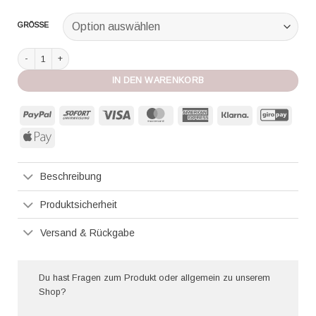
GRÖSSE
Hanro Cotton Seamless Maxi Slip black Menge
IN DEN WARENKORB
PayPal
Sofort
Visa
MasterCard
American
Klarna
GiroP
Express
Apple
Pay
Beschreibung
Produktsicherheit
Versand & Rückgabe
Du hast Fragen zum Produkt oder allgemein zu unserem
Shop?